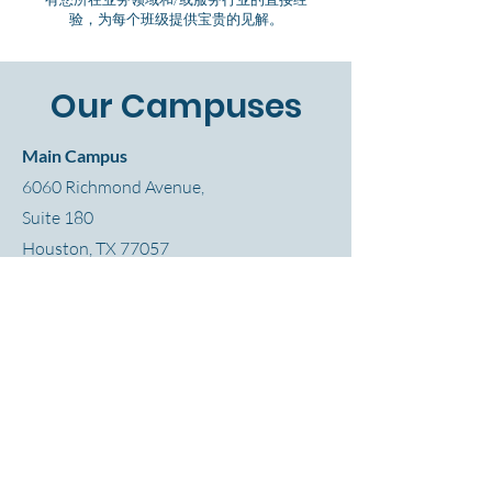
验，为每个班级提供宝贵的见解。
Our Campuses
Main Campus
6060 Richmond Avenue,
Suite 180
Houston, TX 77057
BEI Woodlands
140 Cypress Station Drive
,
Suite 200
Houston, TX 77090
BEI-Katy
20501 Katy Freeway,
Suite 215