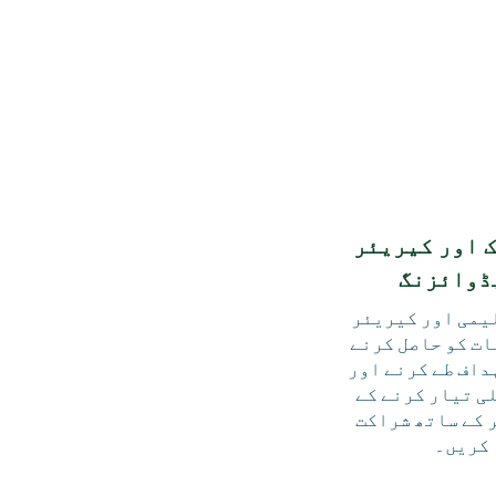
 اور کیریئر
ڈوائزنگ
یمی اور کیریئر
ات کو حاصل کرنے
داف طے کرنے اور
ی تیار کرنے کے
 کے ساتھ شراکت
کریں۔