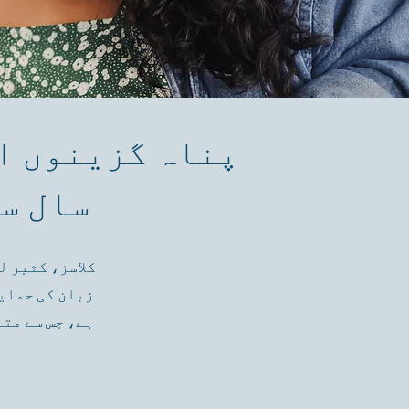
سال س
زبان کی حمای
ہے، جس سے مت