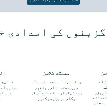
گزینوں کی امدادی خ
سز
ہیلتھ کلاسز
انگ
 کے
ریاست ہائے متحدہ امریکہ
ذاتی طور
س
میں صحت مند اور باخبر
ہماری آسا
گریزی
زندگی گزارنے کے لیے آپ کو
اپنی ان
ے ساتھ
درکار ہر چیز سیکھیں۔
بنا
متحان