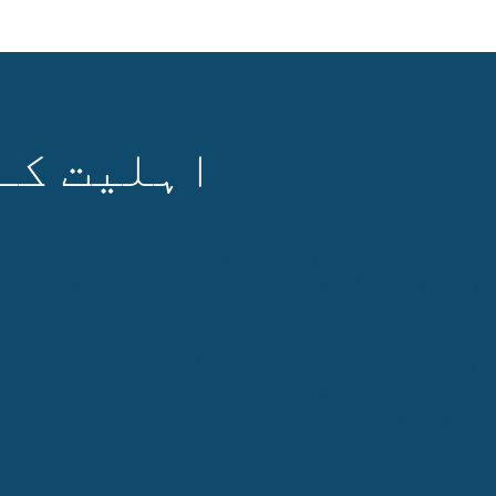
اہلیت کے
 تقاضے:
تمام کلائنٹس کی عمر کم 
ہوں، اور امیگریشن کی اہلیت رکھتے ہوں جیسے:
یوبا، ہیتی، افغان، یوکرینی)
 ویزا (SIV) ہولڈر
گلنگ کا شکار
 لیے امیگریشن دستاویزات درکار ہیں۔