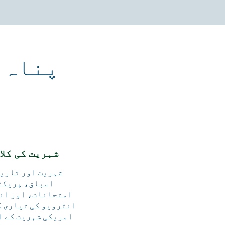
پناہ 
شہریت کی کلا
شہریت اور تاریخ
اسباق، پریکٹ
امتحانات، اور ان
انٹرویو کی تیاری ک
امریکی شہریت کے ا