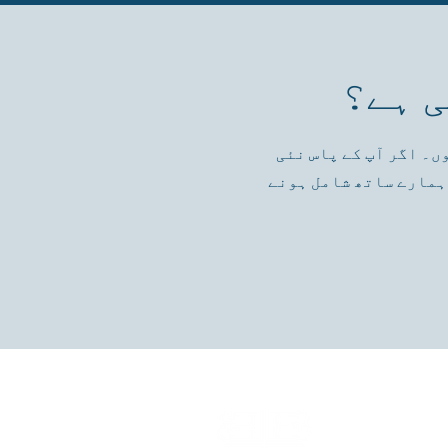
 ہے؟
ں۔ اگر آپ کے پاس نئی
 ہمارے ساتھ شامل ہونے