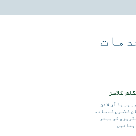
دمات
لش کلاسز
 پر یا آن لائن
ن کلاسوں کے ساتھ
گریزی کو بہتر
ئیں!