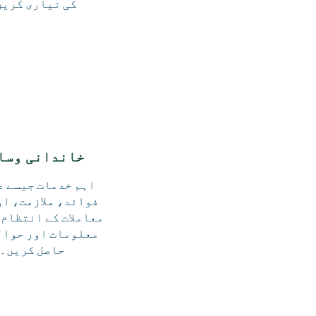
کی تیاری کریں
خاندانی وسا
اہم خدمات جیسے ع
فوائد، ملازمت، او
معاملات کے انتظام 
معلومات اور حوال
حاصل کریں۔