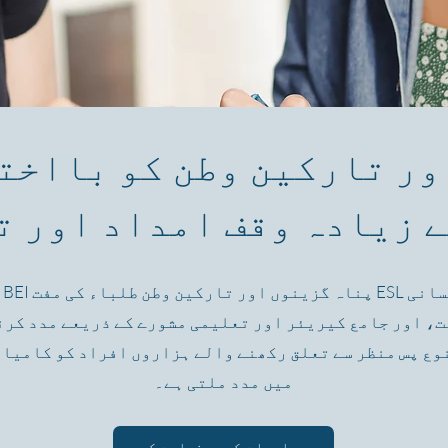
ے زیادہ وقف امداد اور ت
ت، اور جامع کیریئر اور تعلیمی مشورے کے ذریعے مدد کرن
نوع پس منظر سے تعلق رکھنے والے ہزاروں افراد کو کامیا
میں مدد ملتی ہے۔
مزید معلومات کی درخواست کریں۔