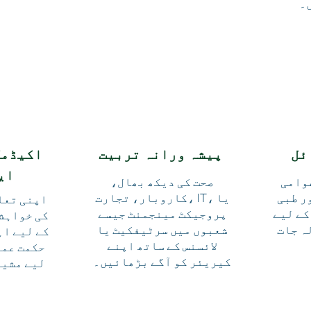
۔
ئل
پیشہ ورانہ تربیت
اکیڈمک
ای
وامی
صحت کی دیکھ بھال،
ر طبی
کاروبار، تجارت، IT، یا
اپنی تعل
کے لیے
پروجیکٹ مینجمنٹ جیسے
کی خواہش
ہ جات
شعبوں میں سرٹیفکیٹ یا
کے لیے اہ
لائسنس کے ساتھ اپنے
حکمت عمل
کیریئر کو آگے بڑھائیں۔
لیے مشیر