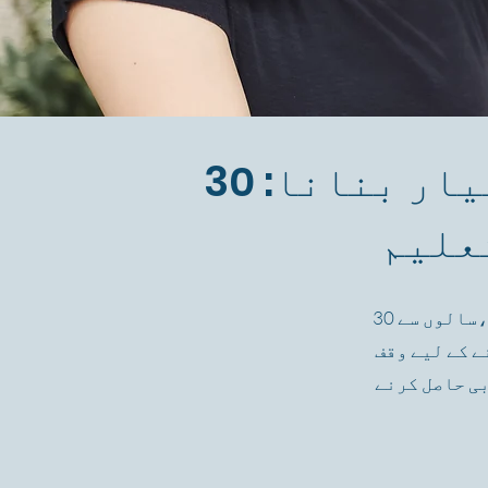
پناہ گزینوں اور تارکین وطن کو بااختیار بنانا: 30
علیم
30 سالوں سے، BEI پناہ گزینوں اور تارکین وطن طلباء کی مفت ESL کلاسز، کثیر لسانی
ے کے لیے وقف
بی حاصل کرنے