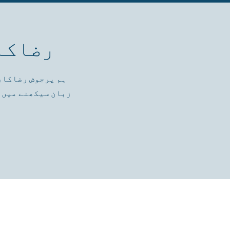
رضاکا
ہم پرجوش رضاکارو
زبان سیکھنے میں د
پالیسیاں