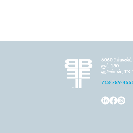
6060 ரிச்மண்ட
சூட் 180
ஹூஸ்டன், TX 
713-789-455