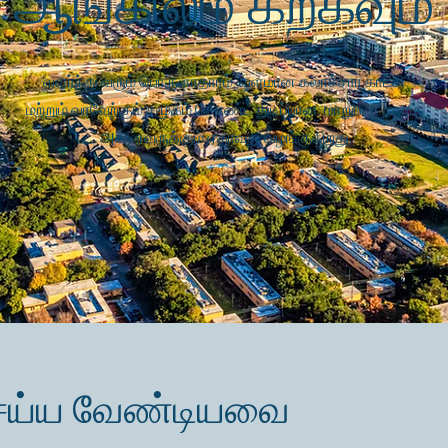
ஆங்கிலம் கற்கவும்
வளர்ந்து வரும் பொருளாதாரம், வளமான கலாச்சார காட்சி
மற்றும் வரவேற்கும் சமூகம் கொண்ட துடிப்பான, மாறுபட்ட நகரம்,
அனைவருக்கும் ஏதாவது வழங்குகிறது
ெய்ய வேண்டியவை