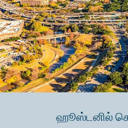
ஹூஸ்டனில் ச