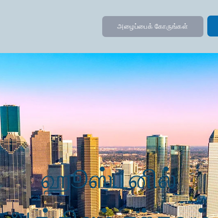
அழைப்பைக் கோருங்கள்
ஹூஸ்டனில்