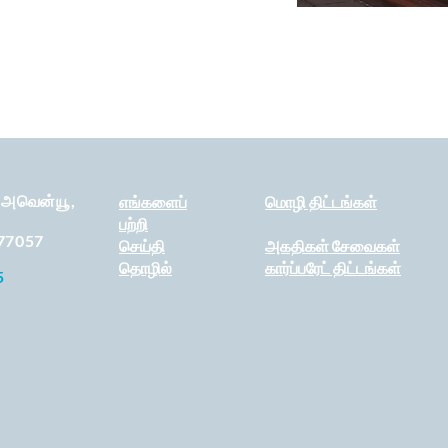
் அவென்யூ,
எங்களைப்
மொழி திட்டங்கள்
பற்றி
77057
செய்தி
அகதிகள் சேவைகள்
தொழில்
கார்ப்பரேட் திட்டங்கள்
5