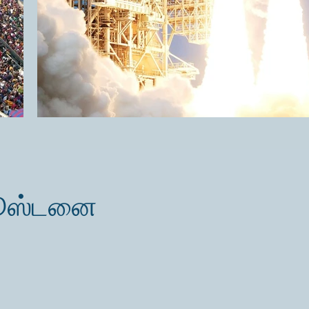
ஹூஸ்டனை