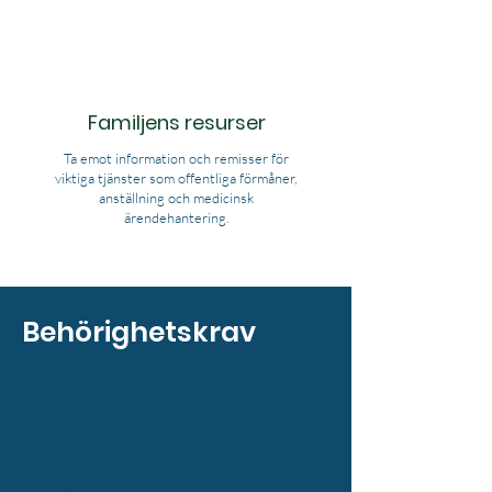
Familjens resurser
Ta emot information och remisser för
viktiga tjänster som offentliga förmåner,
anställning och medicinsk
ärendehantering.
Behörighetskrav
Behörighetskrav:
Alla kunder måste vara minst 16 år gamla, ha bott i
USA i mindre än 5 år och ha en kvalificerad
immigrationsstatus som:
Flykting