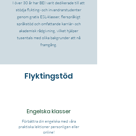
I över 30 år har BEI varit dedikerade till att
stödja flykting- och invandrarstudenter
genom gratis ESL-klasser, flerspråkigt
språkstöd och omfattande karriär- och
akademisk rådgivning, vilket hjälper
tusentals med olika bakgrunder att nå
framgång.
Flyktingstöd
Engelska klasser
Förbättra din engelska med våra
praktiska lektioner personligen eller
online!