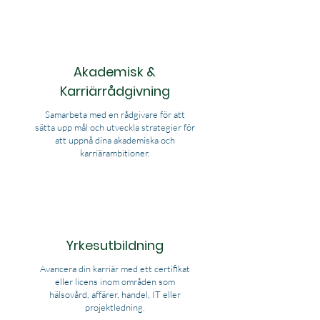
Akademisk &
Karriärrådgivning
Samarbeta med en rådgivare för att
sätta upp mål och utveckla strategier för
att uppnå dina akademiska och
karriärambitioner.
Yrkesutbildning
Avancera din karriär med ett certifikat
eller licens inom områden som
hälsovård, affärer, handel, IT eller
projektledning.