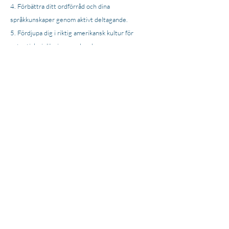
Förbättra ditt ordförråd och dina
språkkunskaper genom aktivt deltagande.
Fördjupa dig i riktig amerikansk kultur för
autentiska inlärningsupplevelser.
Fokusera på praktiska, vardagliga samtal som är
viktiga för dig.
Integrera grundläggande språkkunskaper för
att bygga upp självförtroende och kommunikativ
färdighet.
Förbered dig för framgång på amerikanska
universitet eller din yrkeskarriär.
Om oss
Nyheter