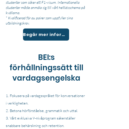
studenter som söker ett F1-visum. Internationella
studenter måste anmäla sig till vårt heltidsschema på
kvällarna.
* Kvalificerad för au pairer som uppfyller sina
utbildningskrav.
Begär mer information
BEI:s
förhållningssätt till
vardagsengelska
Fokusera på vardagsspråket för konversationer
i verkligheten.
Betona hörförståelse, grammatik och uttal.
Vårt exklusiva 9-nivåprogram säkerställer
snabbare behärskning och retention.