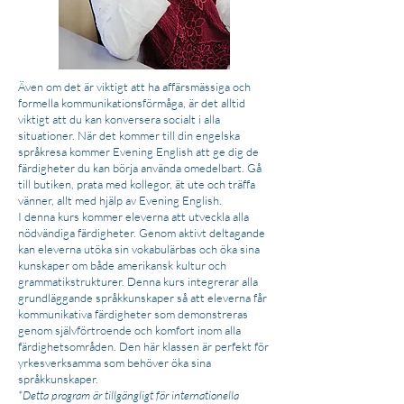
Även om det är viktigt att ha affärsmässiga och
formella kommunikationsförmåga, är det alltid
viktigt att du kan konversera socialt i alla
situationer. När det kommer till din engelska
språkresa kommer Evening English att ge dig de
färdigheter du kan börja använda omedelbart. Gå
till butiken, prata med kollegor, ät ute och träffa
vänner, allt med hjälp av Evening English.
I denna kurs kommer eleverna att utveckla alla
nödvändiga färdigheter. Genom aktivt deltagande
kan eleverna utöka sin vokabulärbas och öka sina
kunskaper om både amerikansk kultur och
grammatikstrukturer. Denna kurs integrerar alla
grundläggande språkkunskaper så att eleverna får
kommunikativa färdigheter som demonstreras
genom självförtroende och komfort inom alla
färdighetsområden. Den här klassen är perfekt för
yrkesverksamma som behöver öka sina
språkkunskaper.
*Detta program är tillgängligt för internationella