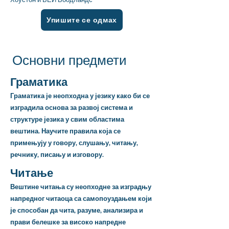
Упишите се одмах
Основни предмети
Граматика
Граматика је неопходна у језику како би се
изградила основа за развој система и
структуре језика у свим областима
вештина. Научите правила која се
примењују у говору, слушању, читању,
речнику, писању и изговору.
Читање
Вештине читања су неопходне за изградњу
напредног читаоца са самопоуздањем који
је способан да чита, разуме, анализира и
прави белешке за високо напредне