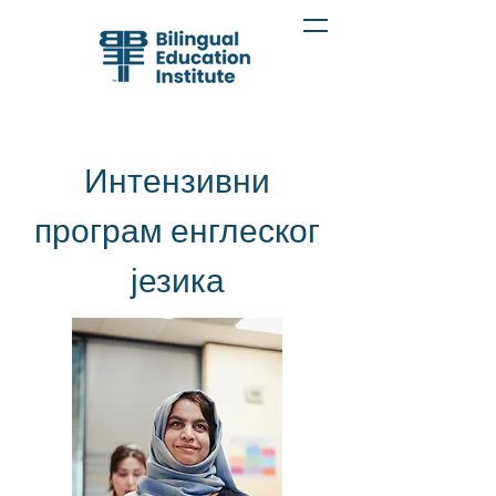
Интензивни
програм енглеског
језика