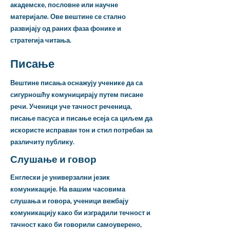
академске, пословне или научне
материјале. Ове вештине се стално
развијају од раних фаза фонике и
стратегија читања.
Писање
Вештине писања оснажују ученике да са
сигурношћу комуницирају путем писане
речи. Ученици уче тачност реченица,
писање пасуса и писање есеја са циљем да
искористе исправан тон и стил потребан за
различиту публику.
Слушање и говор
Енглески је универзални језик
комуникације. На вашим часовима
слушања и говора, ученици вежбају
комуникацију како би изградили течност и
тачност како би говорили самоуверено,