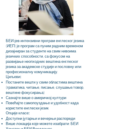
БЕИ-јев интензивни програм енглеског језика
(ИЕП) је програм са пуним радним временом
дизајниран за студенте на свим нивоима
језичких способности, са фокусом на
развијање неопходних вештина енглеског
језика за академске студије и пословну или
професионалну комуникацију.
Циљеви:
Постаните вешти у свим областима вештина
(граматика, читање, писање, слушање/говор,
вештине фокусирања)
Сазнајте више о америчкој култури
Повећајте самопоуздање и удобност када
користите енглески језик
Опције класе:
Доступни јутарњи и вечерњи распореди
Више локација које можете изабрати: БЕИ
Хоустон и БЕИ Воодландс