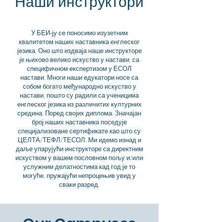
Наши инструктори
У БЕИ-ју се поносимо изузетним
квалитетом наших наставника енглеског
језика. Оно што издваја наше инструкторе
је њихово велико искуство у настави, са
специфичном експертизом у ЕСОЛ
настави. Многи наши едукатори носе са
собом богато међународно искуство у
настави, пошто су радили са ученицима
енглеског језика из различитих културних
средина. Поред својих диплома. Значајан
број наших наставника поседује
специјализоване сертификате као што су
ЦЕЛТА/ТЕФЛ/ТЕСОЛ. Ми идемо изнад и
даље упарујући инструкторе са директним
искуством у вашем пословном пољу и/или
услужним делатностима кад год је то
могуће, пружајући непроцењив увид у
сваки разред.