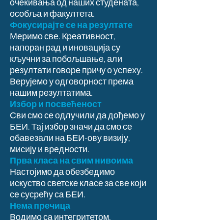
очекивања од наших студената,
особља и факултета.
Фокусирајте се на резултате
Меримо све. Креативност,
напоран рад и иновација су
кључни за побољшање, али
резултати говоре причу о успеху.
Верујемо у одговорност према
нашим резултатима.
Избор и посвећеност
Сви смо се одлучили да дођемо у
БЕИ. Тај избор значи да смо се
обавезали на БЕИ-ову визију,
мисију и вредности.
Прва класа на свим нивоима
Настојимо да обезбедимо
искуство светске класе за све који
се сусрећу са БЕИ.
Нема пречица
Водимо са интегритетом.