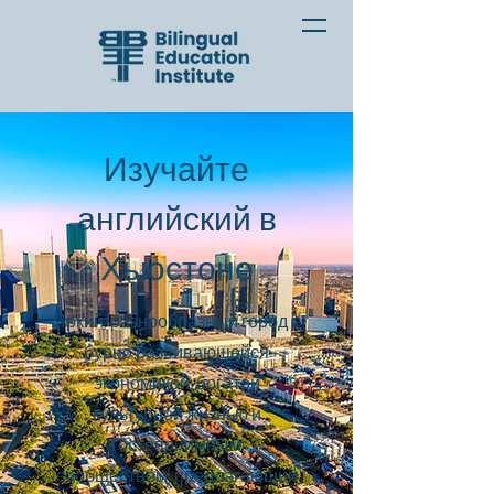
Изучайте
английский в
Хьюстоне
Яркий, разнообразный город с
бурно развивающейся
экономикой, богатой
культурной жизнью и
гостеприимным
сообществом, предлагающий