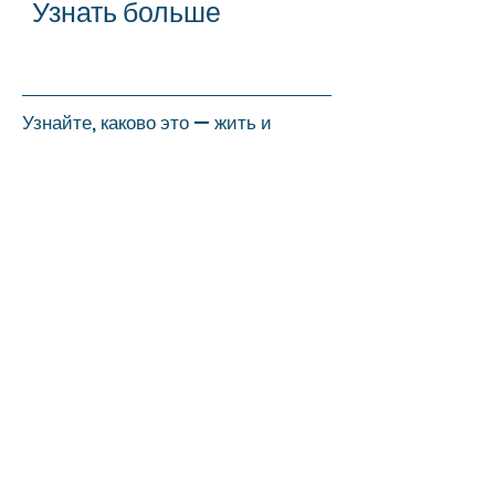
Узнать больше
Узнайте, каково это — жить и
работать в четвертом по величине
городе страны
Партнерство Большого Хьюстона
Кликните
сюда
.
Исследуйте районы Хьюстона
Посетите Хьюстон
Кликните
сюда
.
Ваш путеводитель по
мероприятиям в Хьюстоне