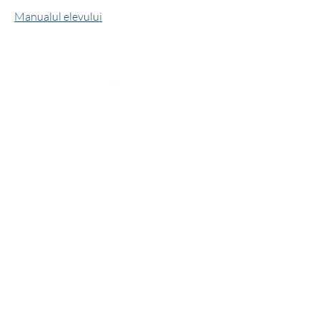
Manualul elevului
Despre noi
Ştiri
Cariere
Programe lingvistice
Serviciile pentru Refugiați
Programe corporative
Politici
Formulare pentru studenți
Catalog