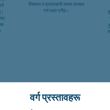
विश्वस्त र प्रभावकारी रूपमा सञ्चार
र्न
गर्न मद्दत गर्नेछ।
न्।
द
िष्ट
लिम
ा
त
वर्ग प्रस्तावहरू