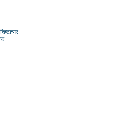
 शिष्टाचार
हरू
नीतिहरू
विद्यार्थी फारमहरू
क्याटलग