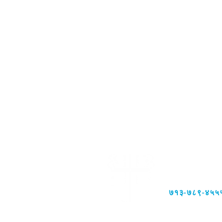
६०६० रिचमण्ड एवेन
सुइट 180
ह्युस्टन, TX 77
७१३-७८९-४५५