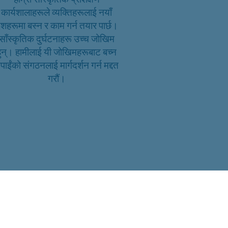
कार्यशालाहरूले व्यक्तिहरूलाई नयाँ
ेशहरूमा बस्न र काम गर्न तयार पार्छ।
साँस्कृतिक दुर्घटनाहरू उच्च जोखिम
हुन्। हामीलाई यी जोखिमहरूबाट बच्न
पाईंको संगठनलाई मार्गदर्शन गर्न मद्दत
गरौं।