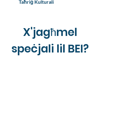
Taħriġ Kulturali
X'jagħmel
speċjali lil BEI?