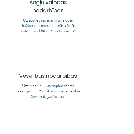
Angļu valodas
nodarbības
Uzlabojiet savas angļu valodas
zināšanas, izmantojot mūsu ērtās
nodarbības klātienē vai tiešsaistē!
Veselības nodarbības
Uzziniet visu, kas nepieciešams
veselīgai un informētai dzīvei Amerikas
Savienotajās Valstīs.