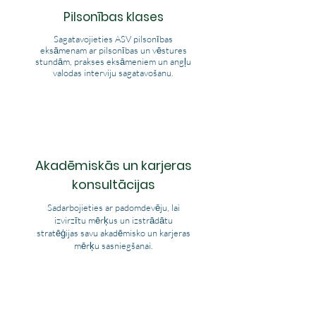
Pilsonības klases
Sagatavojieties ASV pilsonības
eksāmenam ar pilsonības un vēstures
stundām, prakses eksāmeniem un angļu
valodas interviju sagatavošanu.
Akadēmiskās un karjeras
konsultācijas
Sadarbojieties ar padomdevēju, lai
izvirzītu mērķus un izstrādātu
stratēģijas savu akadēmisko un karjeras
mērķu sasniegšanai.