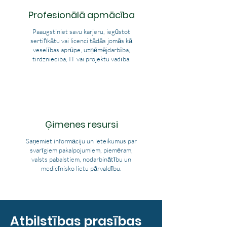
Profesionālā apmācība
Paaugstiniet savu karjeru, iegūstot
sertifikātu vai licenci tādās jomās kā
veselības aprūpe, uzņēmējdarbība,
tirdzniecība, IT vai projektu vadība.
Ģimenes resursi
Saņemiet informāciju un ieteikumus par
svarīgiem pakalpojumiem, piemēram,
valsts pabalstiem, nodarbinātību un
medicīnisko lietu pārvaldību.
Atbilstības prasības