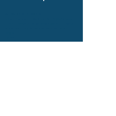
Atbilstības prasības:
Visiem klientiem ir jābūt vismaz 16 gadus veciem,
ASV dzīvojošiem mazāk nekā 5 gadiem un jābūt
atbilstošam imigrācijas statusam, piemēram:
Bēglis
Asylee
Nosacīts nosacījums (kubiešu, haiti, afgāņu,
ukraiņu)
Īpašas imigrantu vīzas (SIV) turētājs
Cilvēku tirdzniecības upuris
*Reģistrācijai nepieciešami imigrācijas
dokumenti.
Vai interesē
brīvprātīgais darbs?
Mēs meklējam entuziasma pilnus
brīvprātīgos, kuri vēlas gūt pozitīvu
ietekmi. Ja tev ir enerģija un apņemšanās