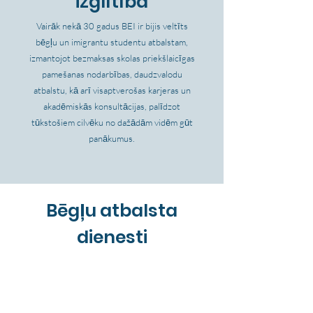
izglītība
Vairāk nekā 30 gadus BEI ir bijis veltīts
bēgļu un imigrantu studentu atbalstam,
izmantojot bezmaksas skolas priekšlaicīgas
pamešanas nodarbības, daudzvalodu
atbalstu, kā arī visaptverošas karjeras un
akadēmiskās konsultācijas, palīdzot
tūkstošiem cilvēku no dažādām vidēm gūt
panākumus.
Bēgļu atbalsta
dienesti