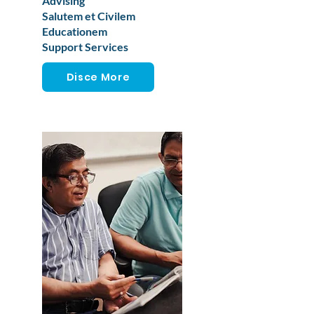
Advising
Salutem et Civilem
Educationem
Support Services
Disce More