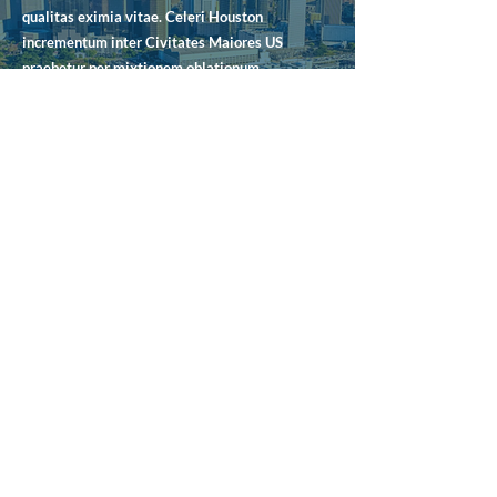
qualitas eximia vitae. Celeri Houston
incrementum inter Civitates Maiores US
praebetur per mixtionem oblationum
culturalium, summo ordine cenae, diversarum
viciniarum, et parabilis vivendi. Speramus nos in
una maximarum terrarum orbis urbibus te
adiungere.
Disce More
Internationally
Adprobatum
BEI signis accreditationi a US Department of
Education per ACCET agnitis occurrit et
membrum activum variae consociationum