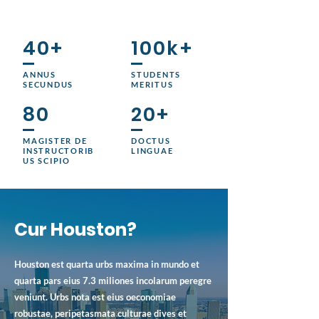
40+
100k+
ANNUS
STUDENTS
SECUNDUS
MERITUS
80
20+
MAGISTER DE
DOCTUS
INSTRUCTORIB
LINGUAE
US SCIPIO
Cur Houston?
Houston est quarta urbs maxima in mundo et
quarta pars eius 7.3 miliones incolarum peregre
veniunt. Urbs nota est eius oeconomiae
robustae, peripetasmata culturae dives et