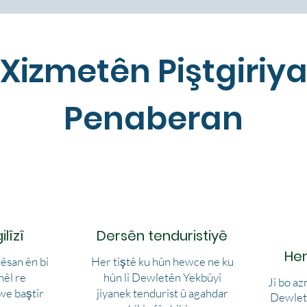
Xizmetên Piştgiriy
Penaberan
lîzî
Dersên tenduristiyê
He
êsan ên bi
Her tiştê ku hûn hewce ne ku
hêl re
hûn li Dewletên Yekbûyî
Ji bo a
xwe baştir
jiyanek tendurist û agahdar
Dewletê