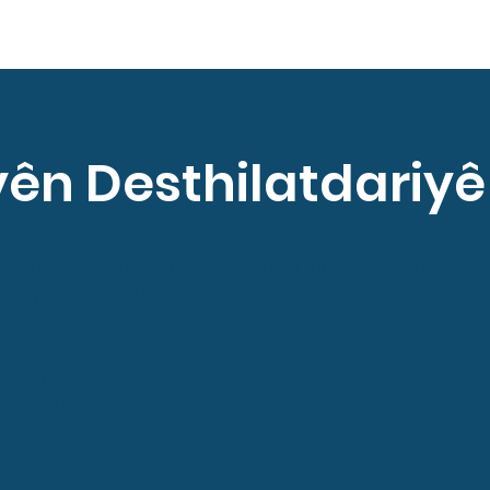
yên Desthilatdariyê
latdariyê:
ar bi kêmî ve 16 salî bin, ji 5 salan kêmtir li Dewletên Yekbûyî
beriyê ya guncan bin, wek:
, Afganî, Ukraynî)
ya Taybet (SIV).
 mirovan
lgeyên koçberiyê hewce ne.