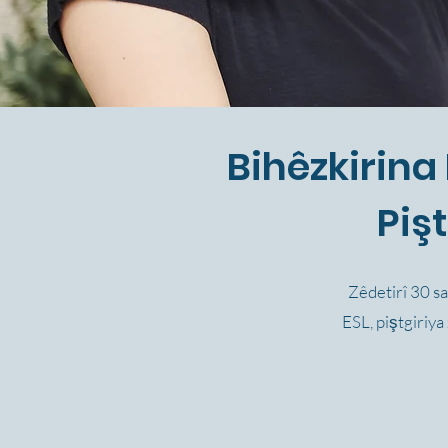
Bihêzkirina
Piş
Zêdetirî 30 sa
ESL, piştgiriya