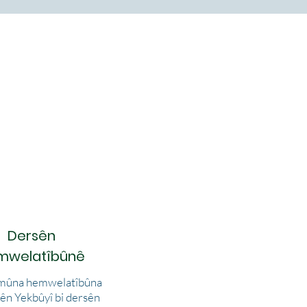
a
Dersên
mwelatîbûnê
zmûna hemwelatîbûna
n Yekbûyî bi dersên