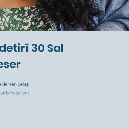
etirî 30 Sal
eser
ya dersên belaş
ya bi hezaran ji