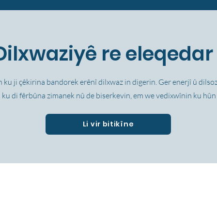
Dilxwaziyê re eleqedar
 ku ji çêkirina bandorek erênî dilxwaz in digerin. Ger enerjî û dils
in ku di fêrbûna zimanek nû de biserkevin, em we vedixwînin ku hûn
Li vir bitikîne
d Avenue,
Çûna nava
Bernameyên Ziman
Nûçe
77057
Careers
Xizmetên Penaberan