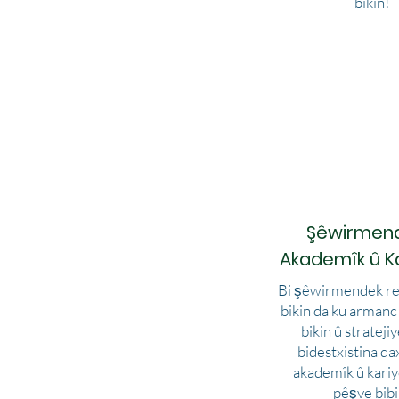
bikin!
Şêwirmen
Akademîk û K
Bi şêwirmendek re
bikin da ku armanc
bikin û stratejiy
bidestxistina d
akademîk û kari
pêşve bibi