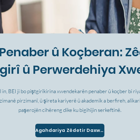
 Penaber û Koçberan: Zêd
tgirî û Perwerdehiya Xw
l in, BEI ji bo piştgirîkirina xwendekarên penaber û koçber bi ri
 zimanê pirzimanî, û şîreta kariyerê û akademîk a berfireh, alîkari
paşerojên cihêreng dike ku bigihîjin serkeftinê.
Agahdariya Zêdetir Daxwazin