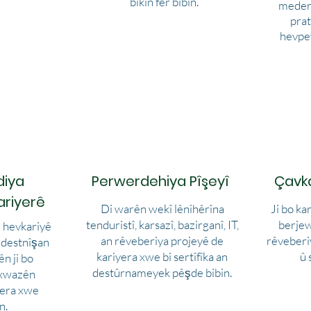
bikin fêr bibin.
medenî
prat
hevpey
diya
Perwerdehiya Pîşeyî
Çavk
ariyerê
Di warên wekî lênihêrîna
Ji bo ka
tenduristî, karsazî, bazirganî, IT,
berjew
 hevkariyê
an rêveberiya projeyê de
rêveberiy
 destnîşan
kariyera xwe bi sertîfîka an
û 
ên ji bo
destûrnameyek pêşde bibin.
axwazên
yera xwe
n.