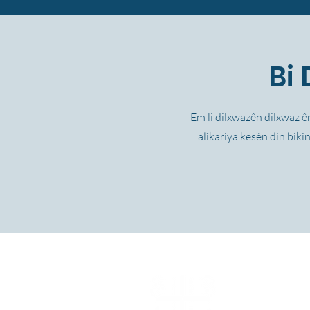
Bi 
Em li dilxwazên dilxwaz ên
alîkariya kesên din bik
6060 Richmon
Suite 180
Houston, TX 