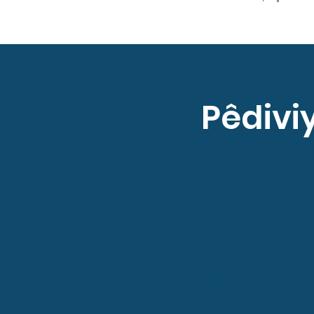
Pêdivi
Pêdiviyên Desthi
Pêdivî ye ku hemî xerîd
xwediyê statuyek koç
Penaber
Asylee
Parole (Kubayî, Haîtî
Xwediyê Vîzaya Koçê 
Qurbana bazirganiya
*Ji bo qeydkirinê be