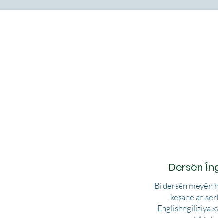
Dersên Îngi
Bi dersên meyên h
kesane an ser
Englishngilîziya 