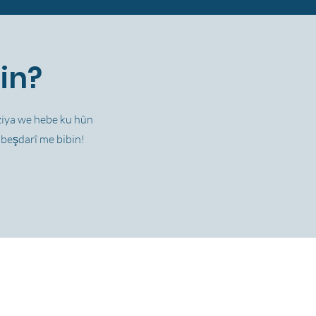
 in?
oziya we hebe ku hûn
 beşdarî me bibin!
Policies
Formên Xwendekaran