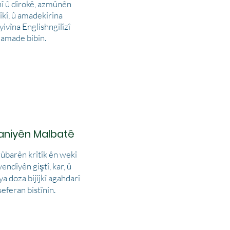
 û dîrokê, azmûnên
îkî, û amadekirina
ivîna Englishngilîzî
amade bibin.
aniyên Malbatê
rûbarên krîtîk ên wekî
endîyên giştî, kar, û
a doza bijîjkî agahdarî
seferan bistînin.