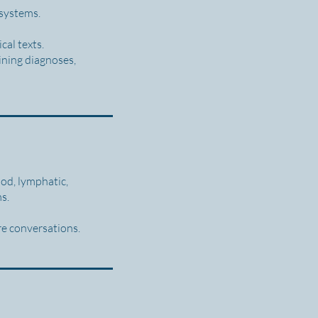
 systems.
cal texts.
ining diagnoses,
od, lymphatic,
ms.
re conversations.