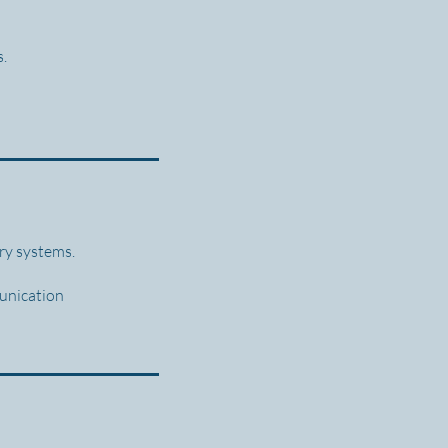
s.
ary systems.
munication