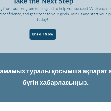
Take the Next Step
g from, our program is designed to help you succeed. With each leve
ld confidence, and get closer to your goals. Join us and start your 
today!
Enroll Now
ламамыз туралы қосымша ақпарат 
бүгін хабарласыңыз.