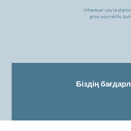
Wherever you’re startin
grow your skills, bui
Біздің бағдар