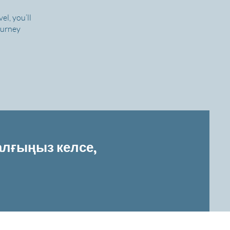
l, you’ll
journey
алғыңыз келсе,