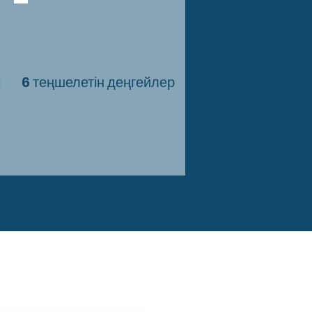
6 теңшелетін деңгейлер
і