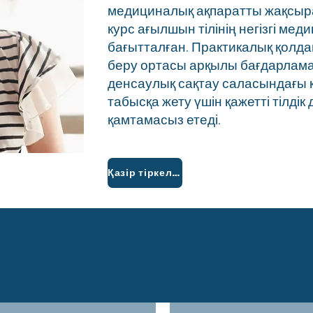
медициналық ақпаратты жақсырақ
курс ағылшын тілінің негізгі м
бағытталған. Практикалық қолда
беру ортасы арқылы бағдарлама
денсаулық сақтау саласындағы 
табысқа жету үшін қажетті тілд
қамтамасыз етеді.
Қазір тіркеліңіз