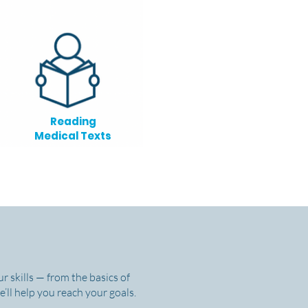
Reading
Medical Texts
r skills — from the basics of
’ll help you reach your goals.