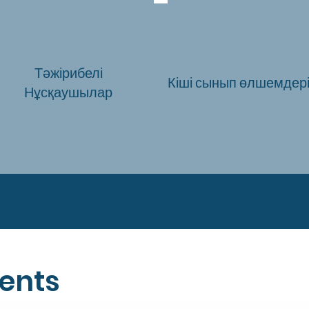
Тәжірибелі
Кіші сынып өлшемдер
Нұсқаушылар
ents