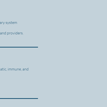
tary system
 and providers.
hatic, immune, and