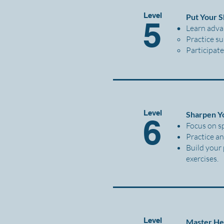
Level
Put Your S
5
Learn adva
Practice s
Participate
Level
Sharpen Y
6
Focus on sp
Practice an
Build your
exercises.
Level
Master He