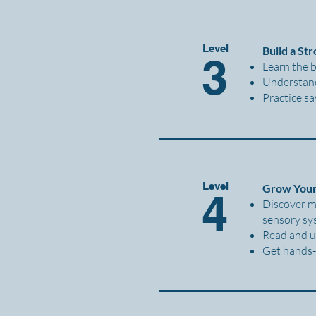
Level
Build a St
3
Learn the 
Understand
Practice s
Level
Grow You
4
Discover m
sensory sy
Read and u
Get hands-o