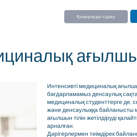
Қоңырауды сұрау
циналық ағылшын
Интенсивті медициналық ағылшын
бағдарламамыз денсаулық сақт
медициналық студенттерге де, с
және денсаулыққа байланысты м
ағылшын тілін жетілдіруді қала
арналған.
Дәрігерлермен тиімдірек байлан