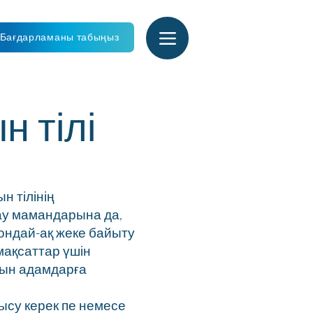
Бағдарламаны табыңыз
 тілі
 тілінің
ау мамандарына да,
ондай-ақ жеке байыту
ақсаттар үшін
йтын адамдарға
ысу керек пе немесе