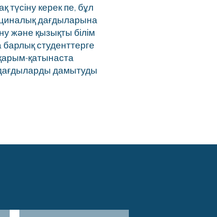
 түсіну керек пе, бұл
едициналық дағдыларына
ну және қызықты білім
 барлық студенттерге
қарым-қатынаста
ік дағдыларды дамытуды