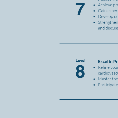
7
Achieve pr
Gain exper
Develop cri
Strengthen 
and discuss
Level
Excel in P
8
Refine your
cardiovascu
Master the 
Participate