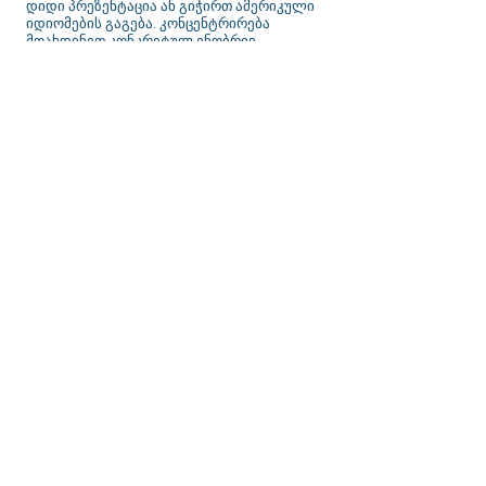
დიდი პრეზენტაცია ან გიჭირთ ამერიკული
იდიომების გაგება. კონცენტრირება
მოახდინეთ კონკრეტულ ენობრივ
უნარებზე - საუბარი, წერა, ლექსიკა,
გრამატიკა და სხვა! შესაძლებელია
კონსულტაციები ჩვენი სასწავლო გეგმის
გუნდთან, რათა დაგეხმაროთ
განსაზღვროთ თქვენი ძლიერი მხარეები
და გასაუმჯობესებელი სფეროები.
მზად ხართ დაიწყოთ
სპეციალური პროგრამა?
დაუკავშირდით ჩვენს გუნდს
დღეს!