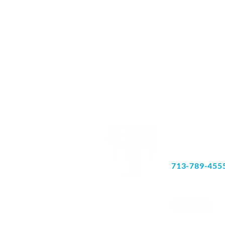
6060 რიჩმონ
ლუქსი 180
ჰიუსტონი, TX
713-789-455