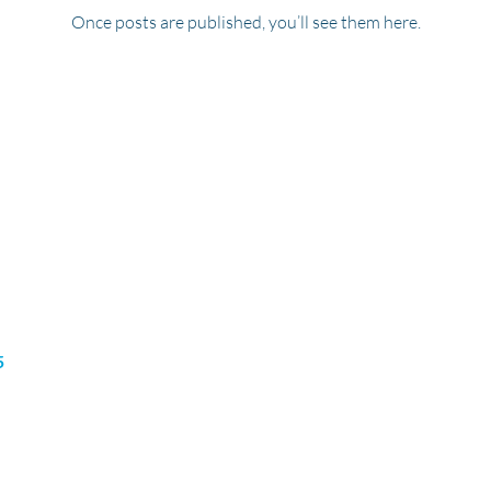
Once posts are published, you’ll see them here.
დის გამზირი,
ჩვენს
ენის პროგრამები
შესახებ
 77057
სიახლეები
ლტოლვილთა
კარიერა
მომსახურება
5
კორპორატიული
პროგრამები