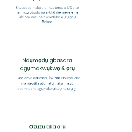
Kwadebe maka ule nwa amaala US site
na nkuzi obodo na akụkọ ihe mere eme,
ule omume, na nkwadebe ajụjụ ọnụ
Bekee.
Ndụmọdụ gbasara
agụmakwụkwọ & ọrụ
Jikọọ onye ndụmọdụ ka ịtọọ ebumnuche
ma mepụta atụmatụ maka imezu
ebumnuche agụmakwụkwọ na ọrụ gị.
Ọzụzụ aka ọrụ