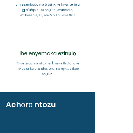
Jiri asambodo ma ọ bụ ikike kwalite ọrụ
gị n'ọhịa dị ka ahụike, azụmahịa,
azụmaahịa, IT, ma ọ bụ njikwa ọrụ.
Ihe enyemaka ezinụlọ
Nweta ozi na ntugharị maka ọrụ dị oke
mkpa dị ka uru ọha, ọrụ, na njikwa ikpe
ahụike.
Achọrọ ntozu
Achọrọ ntozu:
Ndị ahịa niile ga-abụrịrị opekata mpe afọ 16, biri na