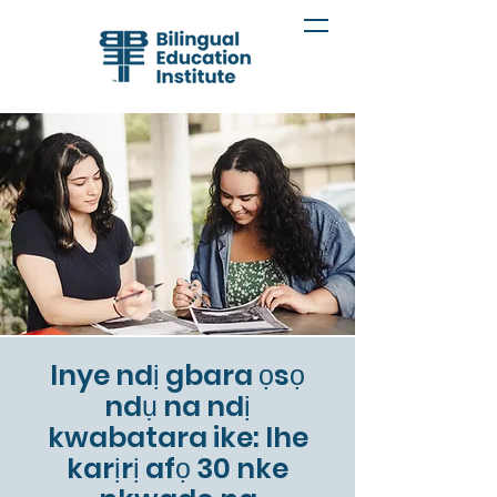
Inye ndị gbara ọsọ
ndụ na ndị
kwabatara ike: Ihe
karịrị afọ 30 nke