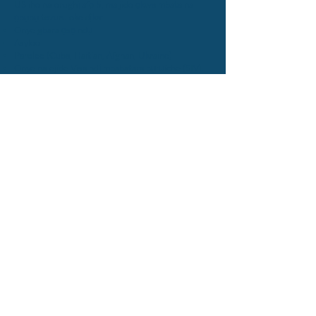
US ihe na-erughị afọ 5, ma jide ọkwa mbata na
ọpụpụ tozuru oke dịka:
Onye gbara ọsọ ndụ
Asylee
Parolee (Cuba, Haitian, Afghan, Ukraine)
Onye na-ejide Visa ndị mbabatara pụrụiche (SIV).
Ihe emere n'ịzụ ahịa mmadụ
* Achọrọ akwụkwọ mbata na ọpụpụ maka
ndebanye aha.
Ị nwere mmasị na ọrụ
afọ ofufo?
Anyị na-achọ ndị ọrụ afọ ofufo na-anụ ọkụ
n'obi bụ ndị na-anụ ọkụ n'obi ime mmetụta
dị mma. Ọ bụrụ na ị nwere ume na ntinye
aka iji nyere ndị ọzọ aka ịga nke ọma n'ịmụ
asụsụ ọhụrụ, anyị na-akpọ gị òkù ka ị
sonyere anyị!