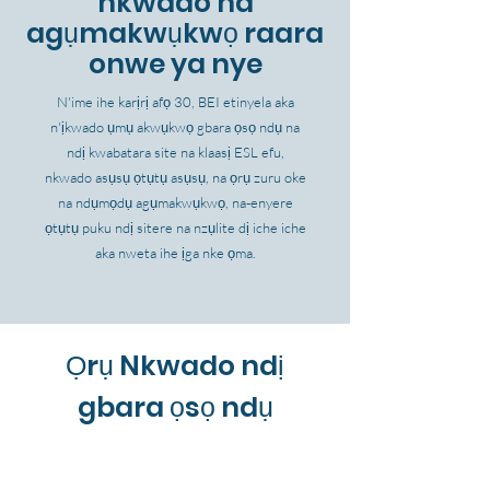
nkwado na
agụmakwụkwọ raara
onwe ya nye
N'ime ihe karịrị afọ 30, BEI etinyela aka
n'ịkwado ụmụ akwụkwọ gbara ọsọ ndụ na
ndị kwabatara site na klaasị ESL efu,
nkwado asụsụ ọtụtụ asụsụ, na ọrụ zuru oke
na ndụmọdụ agụmakwụkwọ, na-enyere
ọtụtụ puku ndị sitere na nzụlite dị iche iche
aka nweta ihe ịga nke ọma.
Ọrụ Nkwado ndị
gbara ọsọ ndụ