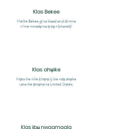
Klas Bekee
Melite Bekee gị na klaasị anyị dị mma
n'ime mmadụ ma ọ bụ n'ịntanetị!
Klas ahụike
Mụta ihe niile ịchọrọ iji bie ndụ ahụike
yana ihe ọmụma na United States.
Klas ịbụ nwaamaala