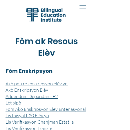
Fòm ak Resous
Elèv
Fòm Enskripsyon
Akò pou re-enskripsyon elèv yo
Akò Enskripsyon Elèv
Addendum Depandan - F2
Lèt sipò
Fòm Akò Enskripsyon Elèv Entènasyonal
Lis Inisyal I-20 Elèv yo
Lis Verifikasyon Chanjman Estati a
Lis Verifikasyon Transfè