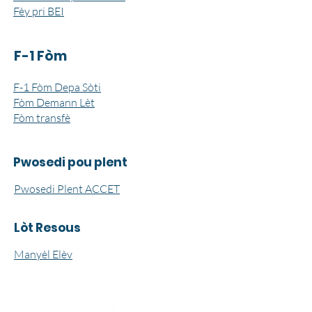
Fèy pri BEI
F-1 Fòm
F-1 Fòm Depa Sòti
Fòm Demann Lèt
Fòm transfè
Pwosedi pou plent
Pwosedi Plent ACCET
Lòt Resous
Manyèl Elèv