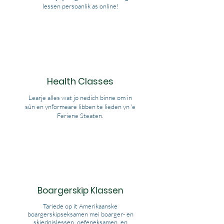
lessen persoanlik as online!
Health Classes
Learje alles wat jo nedich binne om in
sûn en ynformeare libben te lieden yn 'e
Feriene Steaten.
Boargerskip Klassen
Tariede op it Amerikaanske
boargerskipseksamen mei boarger- en
skiednislessen, oefeneksamen, en