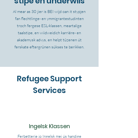
stipe en ûnderwiis
Al mear as 30 jier is BEI wijd oan it stypjen
fan flechtlinge- en ymmigrantestudinten
troch fergese ESL-klassen, meartalige
taalstipe, en wiidweidich karriêre- en
akademysk advys, en helpt tûzenen út
ferskate eftergrûnen súkses te berikken.
Refugee Support
Services
Ingelsk Klassen
Ferbetterje jo Ingelsk mei ús handige