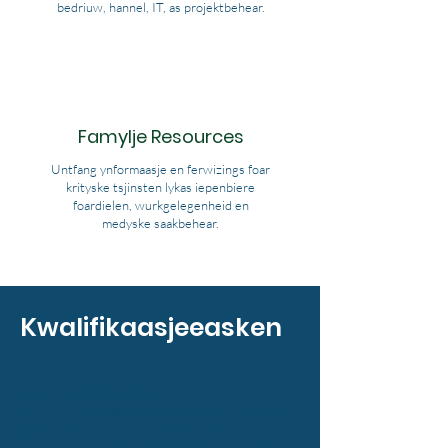
bedriuw, hannel, IT, as projektbehear.
Famylje Resources
Untfang ynformaasje en ferwizings foar
krityske tsjinsten lykas iepenbiere
foardielen, wurkgelegenheid en
medyske saakbehear.
Kwalifikaasjeeasken
Kwalifikaasjeeasken:
Alle kliïnten moatte op syn minst 16 jier âld wêze,
minder dan 5 jier yn 'e FS hawwe wenne en in yn
oanmerking komme ymmigraasjestatus hawwe