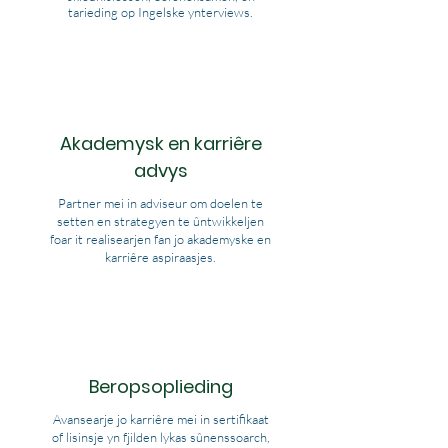
tarieding op Ingelske ynterviews.
Akademysk en karriêre
advys
Partner mei in adviseur om doelen te
setten en strategyen te ûntwikkeljen
foar it realisearjen fan jo akademyske en
karriêre aspiraasjes.
Beropsoplieding
Avansearje jo karriêre mei in sertifikaat
of lisinsje yn fjilden lykas sûnenssoarch,