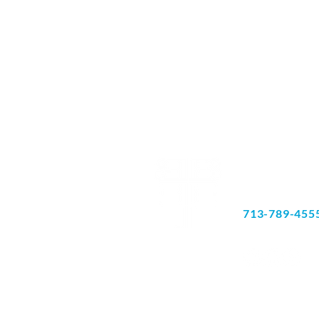
Avenida Rich
Suite 180
Houston, Tex
713-789-455