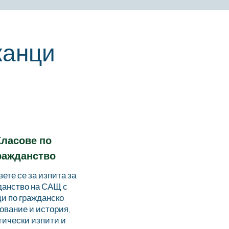
жанци
Класове по
ражданство
ете се за изпита за
данство на САЩ с
и по гражданско
ование и история,
тически изпити и