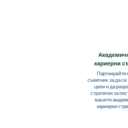
Академич
кариерни с
Партнирайте 
съветник, за да с
цели и да разр
стратегии за пос
вашите академ
кариерни стр