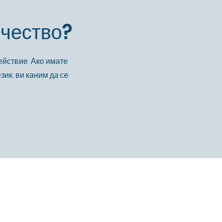
лчество?
ействие. Ако имате
зик, ви каним да се
Политики
Ученически формуляри