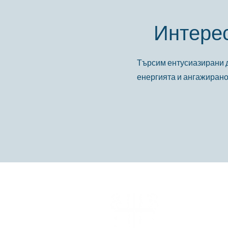
Интерес
Търсим ентусиазирани д
енергията и ангажиранос
6060 Richmon
Апартамент 
Хюстън, Тек