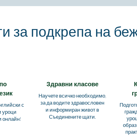
ги за подкрепа на бе
по
Здравни класове
език
г
Научете всичко необходимо,
за да водите здравословен
нглийски с
Подготв
и информиран живот в
граж
и уроци
Съединените щати.
уроц
 онлайн!
образ
прак