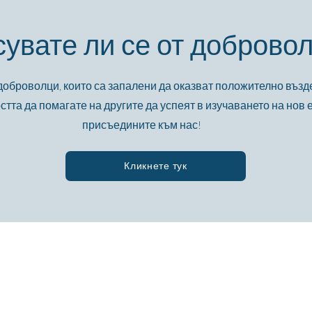
увате ли се от доброво
оброволци, които са запалени да оказват положително възд
тта да помагате на другите да успеят в изучаването на нов е
присъедините към нас!
Кликнете тук
d Avenue,
За нас
Езикови програми
180
Новини
сас 77057
Кариери
Услуги за бежанци