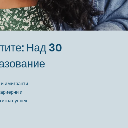
тите: Над 30
разование
и и имигранти
кариерни и
тигнат успех.