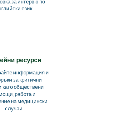
овка за интервю по
нглийски език.
ейни ресурси
айте информация и
ръки за критични
и като обществени
мощи, работа и
ение на медицински
случаи.