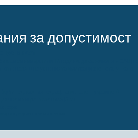
ания за допустимост
допустимост:
бва да са навършили 16 години, да са живели в САЩ п
мат отговарящ на условията имиграционен статут като:
(кубинец, хаитиянец, афганистанец, украинец)
иална имигрантска виза (SIV).
на хора
бходими документи за имиграция.