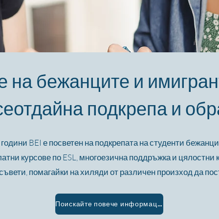
 на бежанците и имигран
сеотдайна подкрепа и об
 години BEI е посветен на подкрепата на студенти бежанц
латни курсове по ESL, многоезична поддръжка и цялостни 
ъвети, помагайки на хиляди от различен произход да пос
Поискайте повече информация