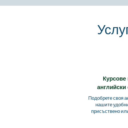
Услу
Курсове 
английски 
Подобрете своя а
нашите удобн
присъствено или