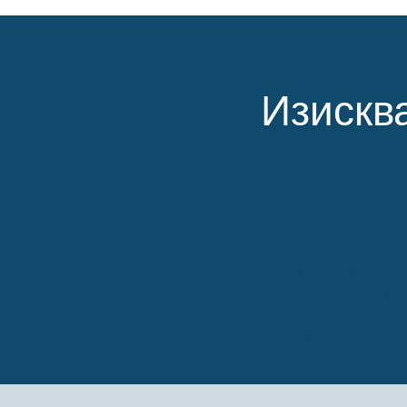
Изискв
Изисквания за 
Всички клиенти тря
от 5 години и да и
бежанец
Убежище
Условно освободен 
Притежател на спец
Жертва на трафик 
*За регистрация са нео