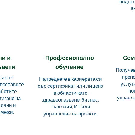
подгот
а
ни и
Професионално
Сем
ъвети
обучение
Получав
препо
си със
Напреднете в кариерата си
услуг
и поставите
със сертификат или лиценз
по
аботите
в области като
управл
тигане на
здравеопазване, бизнес,
ични и
търговия, ИТ или
емежи.
управление на проекти.