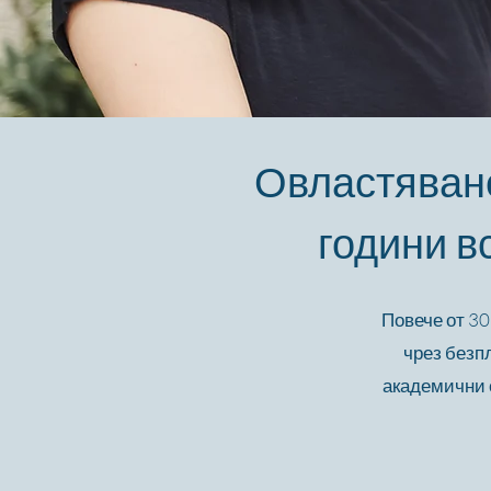
Овластяване
години в
Повече от 30
чрез безп
академични с