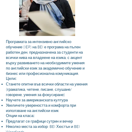
Програмата за интензивно английско
обучение (IEP) на BEI е програма на пълен
работен ден, предназначена за студенти на
всички нива на владеене на езика, с акцент
върху развиването на необходимите умения
по английски език за академично обучение и
бизнес или професионална комуникация.
Цели:
Станете опитни във всички области на умения
(граматика, четене, писане, слушане/
говорене, умения за фокусиране)
Научете за американската култура
Увеличете увереността и комфорта при
използване на английски език
Опции на класа:
Предлагат се графици сутрин и вечер
Няколко места за избор: BEI Хюстън и BEI
Woodlands