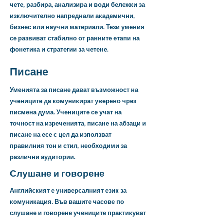
чете, разбира, анализира и води бележки за
изключително напреднали академични,
бизнес или научни материали. Тези умения
се развиват стабилно от ранните етапи на
фонетика и стратегии за четене.
Писане
Уменията за писане дават възможност на
учениците да комуникират уверено чрез
писмена дума. Учениците се учат на
точност на изреченията, писане на абзаци и
писане на есе с цел да използват
правилния тон и стил, необходими за
различни аудитории.
Слушане и говорене
Английският е универсалният език за
комуникация. Във вашите часове по
слушане и говорене учениците практикуват