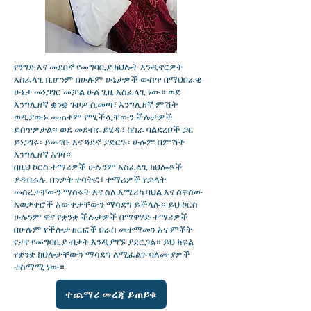
የንግድ እና መደበኛ የመግባቢያ ክህሎት እንዲኖርዎት
አስፈላጊ ቢሆንም በሁሉም ሁኔታዎች ውስጥ በማህበራዊ
ሁኔታ መነጋገር መቻል ሁል ጊዜ አስፈላጊ ነው። ወደ
እንግሊዘኛ ቋንቋ ጉዞዎ ሲመጣ፣ እንግሊዘኛ ምሽት
ወዲያውኑ መጠቀም የሚችሏቸውን ችሎታዎች
ይሰጥዎታል። ወደ መደብሩ ይሂዱ፣ ከስራ ባልደረቦች ጋር
ይነጋገሩ፣ ይመገቡ እና ጓደኛ ያድርጉ፣ ሁሉም በምሽት
እንግሊዘኛ እገዛ።
በዚህ ኮርስ ተማሪዎች ሁሉንም አስፈላጊ ክህሎቶች
ያዳብራሉ. በንቃት ተሳትፎ፣ ተማሪዎች የቃላት
መሰረታቸውን ማስፋት እና ስለ አሜሪካ ባህል እና ሰዋሰው
አወቃቀሮች እውቀታቸውን ማሳደግ ይችላሉ። ይህ ኮርስ
ሁሉንም ዋና የቋንቋ ችሎታዎች በማዋሃድ ተማሪዎች
በሁሉም የችሎታ ዘርፎች በራስ መተማመን እና ምቾት
የታየ የመግባቢያ ብቃት እንዲያገኙ ያደርጋል። ይህ ክፍል
የቋንቋ ክህሎታቸውን ማሳደግ ለሚፈልጉ ባለሙያዎች
ተስማሚ ነው።
ተጨማሪ መረጃ ይጠይቁ