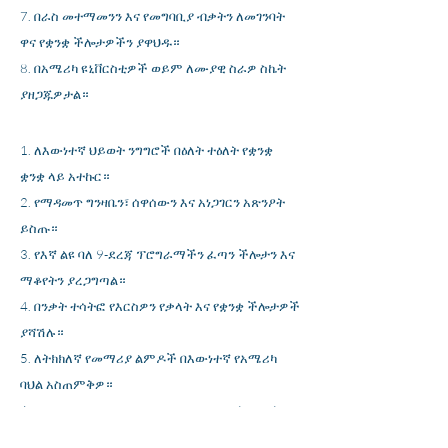
በራስ መተማመንን እና የመግባቢያ ብቃትን ለመገንባት
ዋና የቋንቋ ችሎታዎችን ያዋህዱ።
በአሜሪካ ዩኒቨርስቲዎች ወይም ለሙያዊ ስራዎ ስኬት
ያዘጋጁዎታል።
ለእውነተኛ ህይወት ንግግሮች በዕለት ተዕለት የቋንቋ
ቋንቋ ላይ አተኩር።
የማዳመጥ ግንዛቤን፣ ሰዋሰውን እና አነጋገርን አጽንዖት
ይስጡ።
የእኛ ልዩ ባለ 9-ደረጃ ፕሮግራማችን ፈጣን ችሎታን እና
ማቆየትን ያረጋግጣል።
በንቃት ተሳትፎ የእርስዎን የቃላት እና የቋንቋ ችሎታዎች
ያሻሽሉ።
ለትክክለኛ የመማሪያ ልምዶች በእውነተኛ የአሜሪካ
ባህል አስጠምቅዎ።
ለእርስዎ አስፈላጊ በሆኑ ተግባራዊ እና የዕለት ተዕለት
ንግግሮች ላይ ማእከል ያድርጉ።