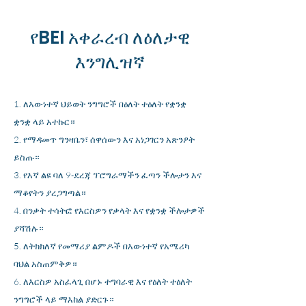
የBEI አቀራረብ ለዕለታዊ
እንግሊዝኛ
ለእውነተኛ ህይወት ንግግሮች በዕለት ተዕለት የቋንቋ
ቋንቋ ላይ አተኩር።
የማዳመጥ ግንዛቤን፣ ሰዋሰውን እና አነጋገርን አጽንዖት
ይስጡ።
የእኛ ልዩ ባለ 9-ደረጃ ፕሮግራማችን ፈጣን ችሎታን እና
ማቆየትን ያረጋግጣል።
በንቃት ተሳትፎ የእርስዎን የቃላት እና የቋንቋ ችሎታዎች
ያሻሽሉ።
ለትክክለኛ የመማሪያ ልምዶች በእውነተኛ የአሜሪካ
ባህል አስጠምቅዎ።
ለእርስዎ አስፈላጊ በሆኑ ተግባራዊ እና የዕለት ተዕለት
ንግግሮች ላይ ማእከል ያድርጉ።