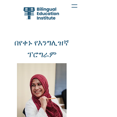
በየቀኑ የእንግሊዝኛ
ፕሮግራም