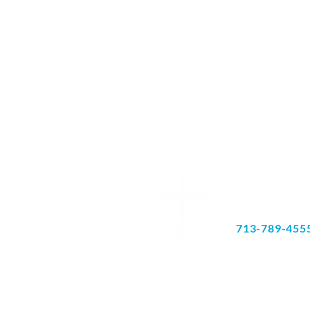
6060 ሪችመንድ 
ስዊት 180
ሂዩስተን, TX 77
713-789-455