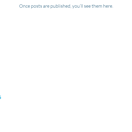
Once posts are published, you’ll see them here.
ጎዳና፣
ስለ እኛ
የቋንቋ ፕሮግራሞች
ዜና
057
ሙያዎች
የስደተኞች አገልግሎቶች
የኮርፖሬት ፕሮግራሞች
5