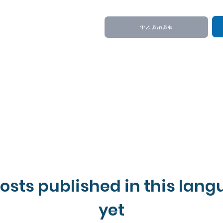
ጥሪ ይጠይቁ
osts published in this lan
yet