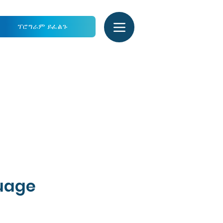
ፕሮግራም ይፈልጉ
guage