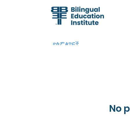
ሁሉም ልጥፎች
No p