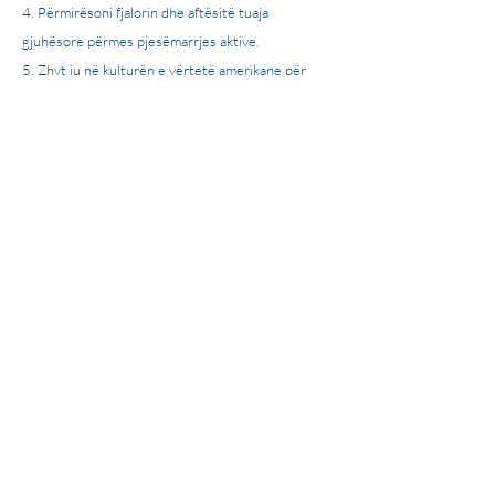
Përmirësoni fjalorin dhe aftësitë tuaja
gjuhësore përmes pjesëmarrjes aktive.
Zhyt ju në kulturën e vërtetë amerikane për
përvoja autentike të të mësuarit.
Përqendrohuni në bisedat praktike, të
përditshme që kanë rëndësi për ju.
Integroni aftësitë kryesore gjuhësore për të
ndërtuar besim dhe aftësi komunikuese.
Ju përgatit për sukses në universitetet
amerikane ose karrierën tuaj profesionale.
Rreth Nesh
Lajme
Karriera