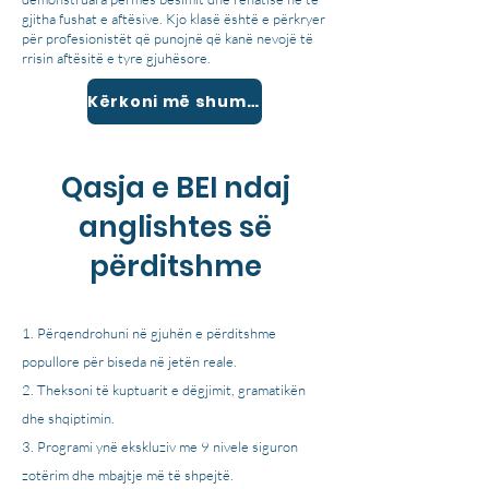
gjitha fushat e aftësive. Kjo klasë është e përkryer
për profesionistët që punojnë që kanë nevojë të
rrisin aftësitë e tyre gjuhësore.
Kërkoni më shumë informacion
Qasja e BEI ndaj
anglishtes së
përditshme
Përqendrohuni në gjuhën e përditshme
popullore për biseda në jetën reale.
Theksoni të kuptuarit e dëgjimit, gramatikën
dhe shqiptimin.
Programi ynë ekskluziv me 9 nivele siguron
zotërim dhe mbajtje më të shpejtë.