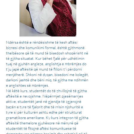
Ndërsa është e rëndësishme të kesh aftësi
biznesi dhe komunikimi formal, është gjithmonë
thelbësore që të mund të bisedosh shoqërisht në
të gjitha situatat. Kur bëhet fjalë për udhëtimin
tuaj në gjuhën angleze, anglishtja e mbrëmjes do
t'ju japë aftësitë që mund të filloni t'i përdorni
menjëherë. Shkoni në dyqan, bisedoni me kolegët,
darkoni jashtë dhe bëni miq, të gjitha me ndihmën
e anglishtes së mbrëmjes.
Në këtë kurs, studentët do të zhvillojnë të gjitha
aftësitë e nevojshme. Nëpërmjet pjesëmarrjes
aktive, studentët janë në gjendje të zgjerojnë
bazën e tyre të fjalorit dhe të rrisin njohuritë e
tyre si për kulturën ashtu edhe për strukturat
gramatikore amerikane. Ky kurs integron të gjitha
aftësitë themelore gjuhësore në mënyrë që
studentët të fitojnë aftësi komunikuese të
demonstruara përmes besimit dhe rehatisë në të