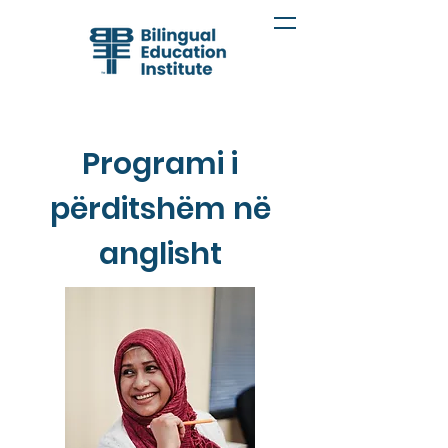
Programi i
përditshëm në
anglisht