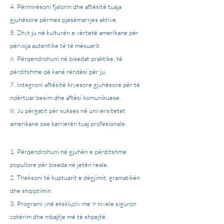
Përmirësoni fjalorin dhe aftësitë tuaja
gjuhësore përmes pjesëmarrjes aktive.
Zhyt ju në kulturën e vërtetë amerikane për
përvoja autentike të të mësuarit.
Përqendrohuni në bisedat praktike, të
përditshme që kanë rëndësi për ju.
Integroni aftësitë kryesore gjuhësore për të
ndërtuar besim dhe aftësi komunikuese.
Ju përgatit për sukses në universitetet
amerikane ose karrierën tuaj profesionale.
Përqendrohuni në gjuhën e përditshme
popullore për biseda në jetën reale.
Theksoni të kuptuarit e dëgjimit, gramatikën
dhe shqiptimin.
Programi ynë ekskluziv me 9 nivele siguron
zotërim dhe mbajtje më të shpejtë.