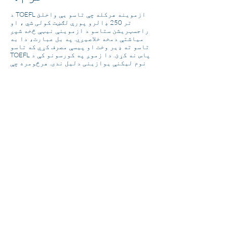
د TOEFL ازموینه هرکله چې تاسو یې واخلئ
تر 250 ډالرو پورې لګښت کولی شي ، او
راجسټریشن ستاسو د ازموینې نیټې څخه شپږ
میاشتې دمخه خلاصیږي. په بل عبارت، دا به
تاسو ته ډیر وخت او پیسې مصرف کړي که تاسو
TOEFL پاس نه کړئ. دا زموږ په کورسونو کې د
نوم لیکنې یوازینی دلیل ندی. هرڅومره چې
ستاسو نمرې غوره وي ، هغومره تاسو د داخلې
افسرانو ته په زړه پوري ښکاري. له همدې
امله موږ دلته د مرستې لپاره یو.
زموږ په اړه
خبرونه
مسلکونه
د ژبې پروګرامونه
د کډوالو خدمتونه
د کارپوریټ پروګرامونه