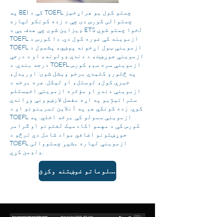
په BEI کې د TOEFL چمتو کول یو هراړخیز
چمتوالی کورس دی چې د زده کونکو لپاره
ډیزاین شوی چې هدف یې د ETS لخوا چمتو شوي
TOEFL ازموینه کې غوره کول دي. دا کورس د
TOEFL ازموینې ټول اړخونه پوښي، پشمول د
ازموینې جوړښت، د دندې ډولونه، او د درجې
درجه بندي. د TOEFL ازموینې سره سم، کورس
په څلورو کلیدي برخو ویشل شوی: اوریدل،
خبرې کول، لوستل، او لیکل. هره برخه د
ازموینې دندو او مؤثره ازموینې اخیستلو
ستراتیژیو په اړه مفصل لارښوونې وړاندې
کوي. زده کونکي هم په آنلاین تمرینونو او د
TOEFL ازموینې سمولو کې برخه اخلي. په
کورس کې د مهمو اکادمیک لغتونو او ګرامر
جوړښتونو اضافي مواد شامل دي ترڅو د
TOEFL ازموینې لپاره بشپړ چمتووالی
ډاډمن کړي.
د نورو معلوماتو غوښتنه وکړئ