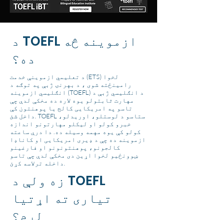
د TOEFL ازموینه څه
ده؟
د تعلیمي ازموینې خدمت (ETS) لخوا
رامینځته شوی ، د بهرنۍ ژبې په توګه د
انګلیسي ازموینه (TOEFL) د انګلیسي ژبې د
مهارت ثابتولو یوه لاره ده مخکې لدې چې
تاسو په امریکایی کالج یا پوهنتون کې
داخل شئ. TOEFL ستاسو د لوستلو، اوریدلو،
خبرو کولو او لیکلو مهارتونو اندازه
کولو کې یوه مهمه وسیله ده. دا درې ساعته
ازموینه ده چې د ډیری امریکایی او کاناډا
کالجونو، پوهنتونونو او فارغینو
ښوونځیو لخوا اړین دی مخکې لدې چې تاسو
داخله ترلاسه کړئ.
زه ولې د TOEFL
تیاری ته اړتیا
لرم؟