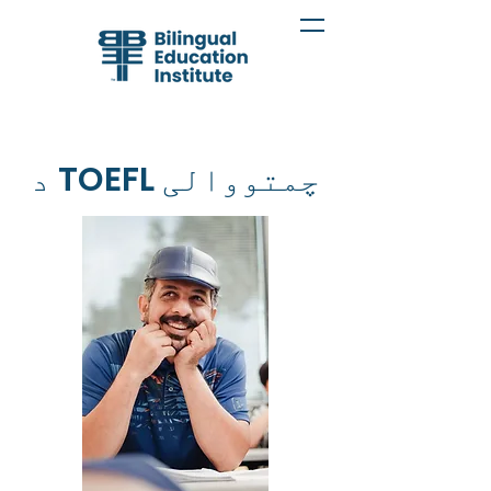
د TOEFL چمتووالی