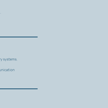
.
ry systems.
unication