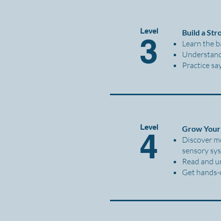
Level
Build a St
3
Learn the b
Understand 
Practice sa
Level
Grow Your
4
Discover mo
sensory sy
Read and un
Get hands-o