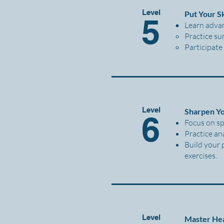
Level
Put Your S
5
Learn advan
Practice su
Participate 
Level
Sharpen Yo
6
Focus on sp
Practice an
Build your 
exercises.
Level
Master He