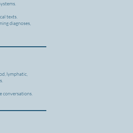
 systems.
cal texts.
ining diagnoses,
od, lymphatic,
s.
re conversations.