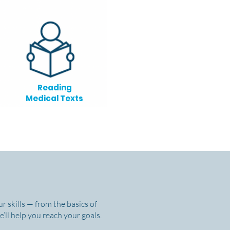
Reading
Medical Texts
r skills — from the basics of
’ll help you reach your goals.