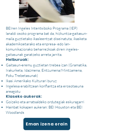
BEIren Ingeles Intentsiboko Programa (IEP)
lanaldi osoko programa bat da, hizkuntza-gaitasun-
maila guztietako ikasleentzat diseinatuta, ikasketa
akademikoetarako eta enpresa- edo lan-
komunikaziorako beharrezkoak diren ingeles-
gaitasunak garatzeko arreta jarrita.
Helburuak:
Gaitasun-eremu guztietan trebea izan (Gramatika,
Irakurketa, Idazmena, Entzumena/Mintzamena,
Foku Trebetasunak)
Ikasi Amerikako Kulturari buruz
Ingelesa erabiltzean konfiantza eta erosotasuna
areagotu
Klaseko aukerak:
Goizeko eta arratsaldeko ordutegiak eskuragarri
Hainbat kokapen aukeran: BEI Houston eta BEI
Woodlands
Eman izena orain