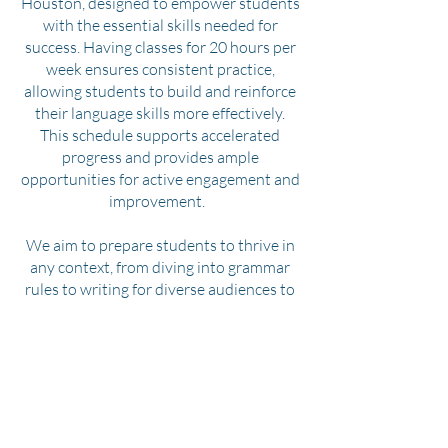
Houston, designed to empower students
with the essential skills needed for
success. Having classes for 20 hours per
week ensures consistent practice,
allowing students to build and reinforce
their language skills more effectively.
This schedule supports accelerated
progress and provides ample
opportunities for active engagement and
improvement.
We aim to prepare students to thrive in
any context, from diving into grammar
rules to writing for diverse audiences to
engaging in real-life conversations. By
incorporating lessons on American
culture, we help students not only learn
the language but also immerse
themselves in the social and cultural
nuances of life in the US. Through
personalized instruction, interactive