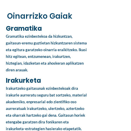
Oinarrizko Gaiak
Gramatika
Gramatika ezinbestekoa da hizkuntzan,
gaitasun-eremu guztietan hizkuntzaren sistema
eta egitura garatzeko oinarria eraikitzeko. Ikasi
hitz egitean, entzumenean, irakurtzen,
hiztegian, idazketan eta ahoskeran aplikatzen
diren arauak.
Irakurketa
Irakurtzeko gaitasunak ezinbestekoak dira
irakurle aurreratu seguru bat sortzeko, material
akademiko, enpresarial edo zientifiko oso
aurreratuak irakurtzeko, ulertzeko, aztertzeko
eta oharrak hartzeko gai dena. Gaitasun horiek
etengabe garatzen dira fonikaren eta
irakurketa-estrategien hasierako etapetatik.