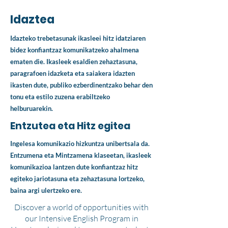
Idaztea
Idazteko trebetasunak ikasleei hitz idatziaren
bidez konfiantzaz komunikatzeko ahalmena
ematen die. Ikasleek esaldien zehaztasuna,
paragrafoen idazketa eta saiakera idazten
ikasten dute, publiko ezberdinentzako behar den
tonu eta estilo zuzena erabiltzeko
helburuarekin.
Entzutea eta Hitz egitea
Ingelesa komunikazio hizkuntza unibertsala da.
Entzumena eta Mintzamena klaseetan, ikasleek
komunikazioa lantzen dute konfiantzaz hitz
egiteko jariotasuna eta zehaztasuna lortzeko,
baina argi ulertzeko ere.
Discover a world of opportunities with
our Intensive English Program in