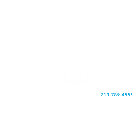
6060 Richmon
Sviit 180
Houston, TX 
713-789-455