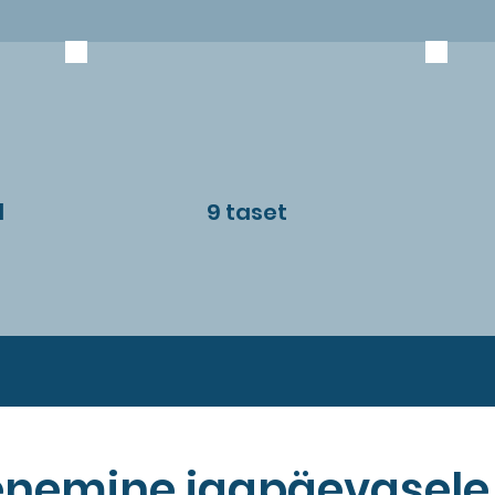
d
9 taset
enemine igapäevasele 