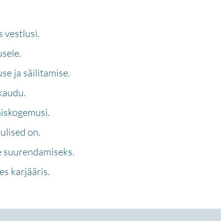
 vestlusi.
sele.
e ja säilitamise.
kaudu.
miskogemusi.
ulised on.
e suurendamiseks.
s karjääris.