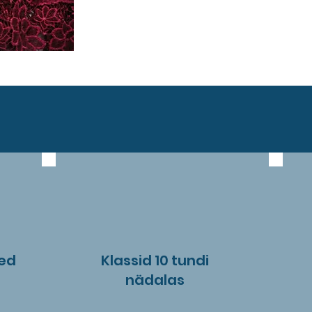
sed
Klassid 10 tundi
nädalas