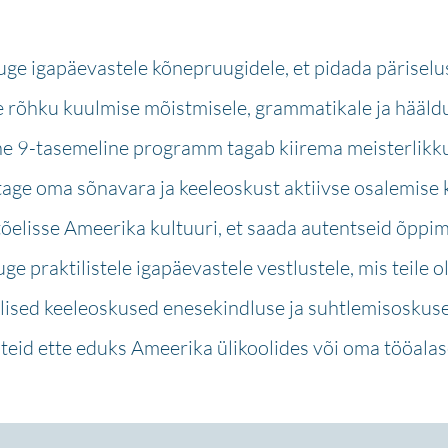
ge igapäevastele kõnepruugidele, et pidada päriselus
 rõhku kuulmise mõistmisele, grammatikale ja hääldu
e 9-tasemeline programm tagab kiirema meisterlikkus
tage oma sõnavara ja keeleoskust aktiivse osalemise 
õelisse Ameerika kultuuri, et saada autentseid õppi
e praktilistele igapäevastele vestlustele, mis teile ol
ilised keeleoskused enesekindluse ja suhtlemisoskus
teid ette eduks Ameerika ülikoolides või oma tööalase