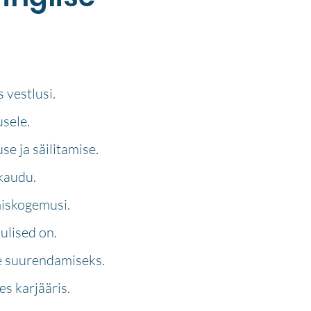
 vestlusi.
sele.
e ja säilitamise.
kaudu.
miskogemusi.
ulised on.
e suurendamiseks.
s karjääris.