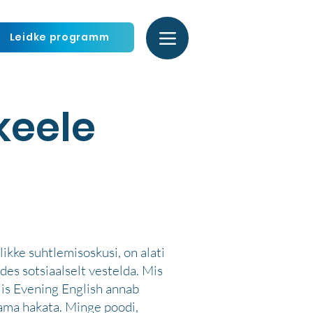
Leidke programm
keele
likke suhtlemisoskusi, on alati
ades sotsiaalselt vestelda. Mis
siis Evening English annab
tama hakata. Minge poodi,