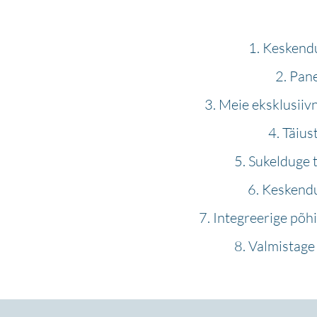
Keskendu
Pane
Meie eksklusiivn
Täius
Sukelduge t
Keskendug
Integreerige põh
Valmistage 