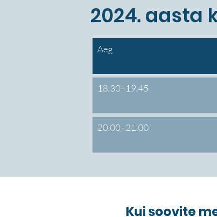
2024. aasta 
Aeg
18.30–19.45
20.00–21.00
Kui soovite m