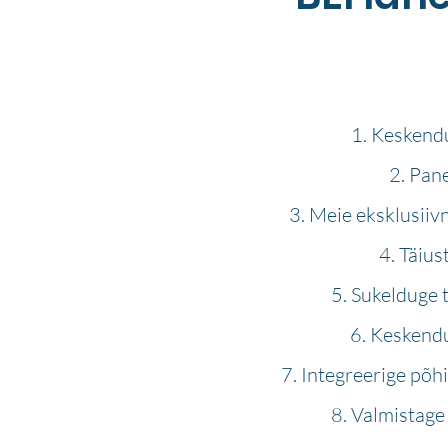
Keskendu
Pane
Meie eksklusiivn
Täius
Sukelduge t
Keskendug
Integreerige põh
Valmistage 