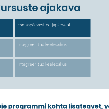
kursuste ajakava
Esmaspäevast neljapäevani
Integreeritud keeleoskus
Integreeritud keeleoskus
eie programmi kohta lisateavet, 