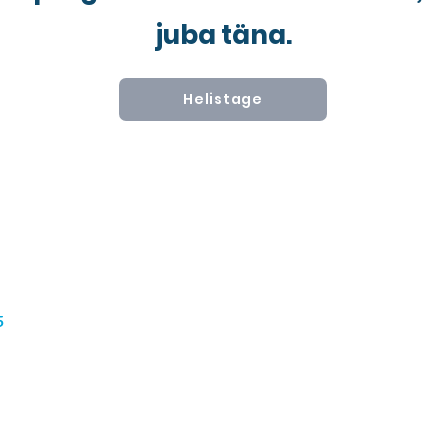
juba täna.
Helistage
d Avenue,
Meie kohta
Keeleprogrammid
Uudised
77057
Karjäärid
Pagulaste teenused
Ettevõtte programmid
5