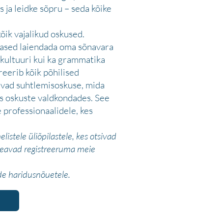
s ja leidke sõpru – seda kõike
õik vajalikud oskused.
lased laiendada oma sõnavara
 kultuuri kui ka grammatika
reerib kõik põhilised
avad suhtlemisoskuse, mida
is oskuste valdkondades. See
 professionaalidele, kes
stele üliõpilastele, kes otsivad
 peavad registreeruma meie
nde haridusnõuetele.