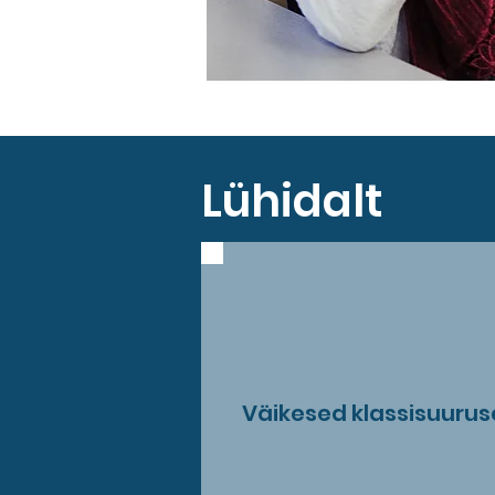
Lühidalt
Väikesed klassisuuru