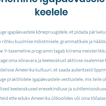
keelele
ge igapäevastele kõnepruugidele, et pidada päriselus
 rõhku kuulmise mõistmisele, grammatikale ja hääldu
e 9-tasemeline programm tagab kiirema meisterlikkus
tage oma sõnavara ja keeleoskust aktiivse osalemise 
õelisse Ameerika kultuuri, et saada autentseid õppi
e praktilistele igapäevastele vestlustele, mis teile ol
ilised keeleoskused enesekindluse ja suhtlemisoskus
teid ette eduks Ameerika ülikoolides või oma tööalase