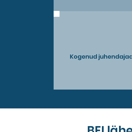
Kogenud juhendaja
BEI läh