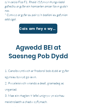
sy'n ceisio Fisa F1. Rhaid i fyfyrwyr rhyngwladol
gofrestru ar gyfer ein hamserlen amser llawn gyda'r
nos.
* Cymwys ar gyfer au pair sy'n bodloni eu gofynion
addysgol.
Cais am fwy o wybodaeth
Agwedd BEI at
Saesneg Pob Dydd
Canolbwyntiwch ar frodorol bob dydd ar gyfer
sgyrsiau bywyd go iawn.
Pwysleisiwch wrando a deall, gramadeg ac
ynganiad.
Mae ein rhaglen 9 lefel unigryw yn sicrhau
meistrolaeth a chadw cyflymach.