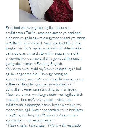
Er ei bod yn bwysig cael sgiliau busnes a
chyfathrebu ffurfiol, mae bob amser yn hanfodol
eich bod yn gallu sgwrsio'n gymdeithasol ym mhob
sefyllfa. O ran eich taith Saesneg, bydd Evening
English yn rhoi'r sgiliau y gallwch chi ddechrau eu
defnyddio ar unwaith. Ewch i'r siop, sgwrsio â
chydweithwyr, ciniawa allan a gwneud ffrindiau, i
gyd gyda chymorth Evening English.
Yn y cwrs hwn, bydd myfyrwyr yn datblygu'r holl
sgiliau angenrheidiol. Trwy gyfranogiad
gweithredol, mae myfyrwyr yn gallu ehangu ar eu
sylfaen eirfa a chynyddu eu gwybodaeth am
ddiwylliant America a strwythurau gramadeg.
Mae'r cwrs hwn yn integreiddio'r holl sgiliau iaith
craidd fel bod myfyrwyr yn cael hyfedredd
cyfathrebol a ddangosir trwy hyder a chysur ym
mhob maes sgil. Mae'r dosbarth hwn yn berffaith
ar gyfer gweithwyr proffesiynol sy'n gweithio
sydd angen hybu eu sgiliau iaith.
* Mae'r rhaglen hon ar gael i Fyfyrwyr Rhyngwladol