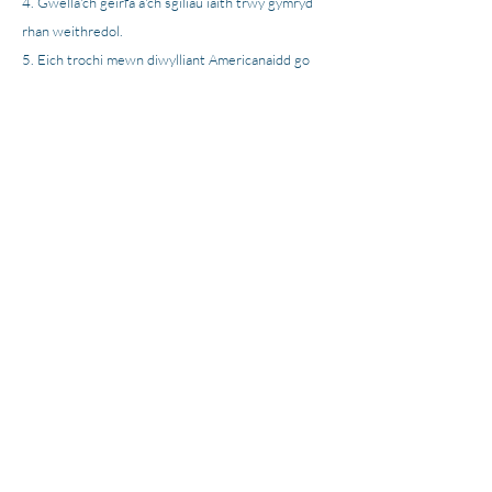
Gwella'ch geirfa a'ch sgiliau iaith trwy gymryd
rhan weithredol.
Eich trochi mewn diwylliant Americanaidd go
iawn ar gyfer profiadau dysgu dilys.
Canolbwyntiwch ar sgyrsiau ymarferol, bob
dydd sy'n bwysig i chi.
Integreiddio sgiliau iaith craidd i fagu hyder a
hyfedredd cyfathrebol.
Eich paratoi ar gyfer llwyddiant ym
mhrifysgolion America neu'ch gyrfa broffesiynol.
Amdanom Ni
Newyddion
Gyrfaoedd