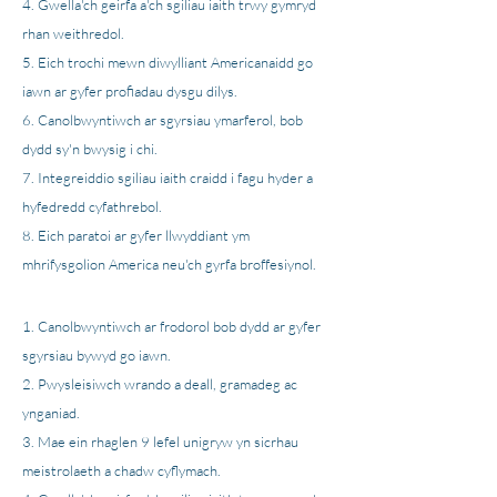
Gwella'ch geirfa a'ch sgiliau iaith trwy gymryd
rhan weithredol.
Eich trochi mewn diwylliant Americanaidd go
iawn ar gyfer profiadau dysgu dilys.
Canolbwyntiwch ar sgyrsiau ymarferol, bob
dydd sy'n bwysig i chi.
Integreiddio sgiliau iaith craidd i fagu hyder a
hyfedredd cyfathrebol.
Eich paratoi ar gyfer llwyddiant ym
mhrifysgolion America neu'ch gyrfa broffesiynol.
Canolbwyntiwch ar frodorol bob dydd ar gyfer
sgyrsiau bywyd go iawn.
Pwysleisiwch wrando a deall, gramadeg ac
ynganiad.
Mae ein rhaglen 9 lefel unigryw yn sicrhau
meistrolaeth a chadw cyflymach.