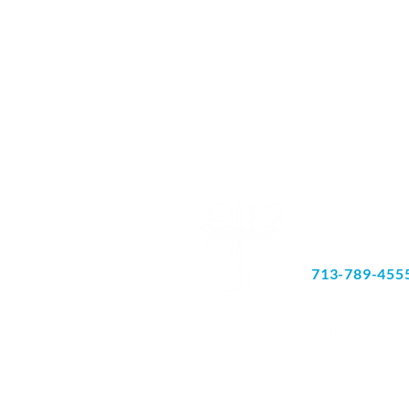
6060 রিচমন্ড এভি
স্যুট 180
হিউস্টন, TX 77
713-789-455