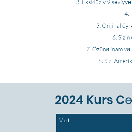
Eksklüziv 9 səviyyə
Orijinal öy
Sizin
Özünə inam və ün
Sizi Amerik
2024 Kurs Cə
Vaxt