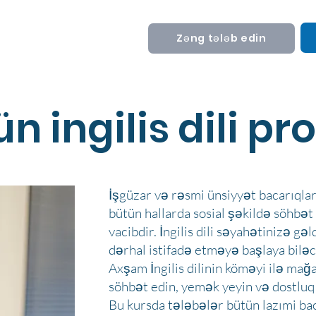
Zəng tələb edin
n ingilis dili p
İşgüzar və rəsmi ünsiyyət bacarıqlar
bütün hallarda sosial şəkildə söhbə
vacibdir. İngilis dili səyahətinizə gəl
dərhal istifadə etməyə başlaya biləc
Axşam İngilis dilinin köməyi ilə mağ
söhbət edin, yemək yeyin və dostluq
Bu kursda tələbələr bütün lazımi bac