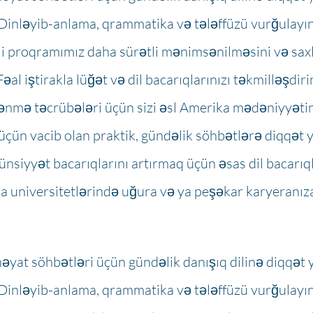
Dinləyib-anlama, qrammatika və tələffüzü vurğulayın
li proqramımız daha sürətli mənimsənilməsini və saxl
Fəal iştirakla lüğət və dil bacarıqlarınızı təkmilləşdiri
rənmə təcrübələri üçün sizi əsl Amerika mədəniyyəti
 üçün vacib olan praktik, gündəlik söhbətlərə diqqət y
siyyət bacarıqlarını artırmaq üçün əsas dil bacarıqla
a universitetlərində uğura və ya peşəkar karyeranıza
həyat söhbətləri üçün gündəlik danışıq dilinə diqqət y
Dinləyib-anlama, qrammatika və tələffüzü vurğulayın