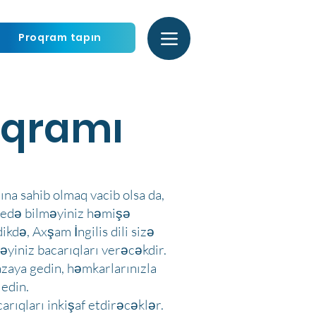
Proqram tapın
roqramı
ına sahib olmaq vacib olsa da,
t edə bilməyiniz həmişə
dikdə, Axşam İngilis dili sizə
əyiniz bacarıqları verəcəkdir.
azaya gedin, həmkarlarınızla
 edin.
arıqları inkişaf etdirəcəklər.