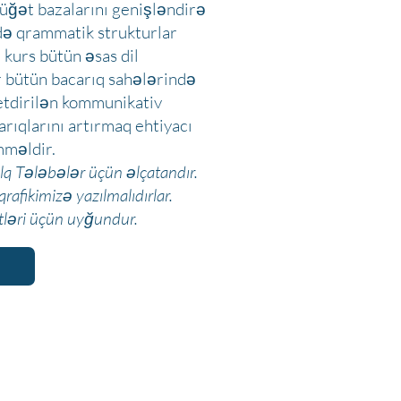
lüğət bazalarını genişləndirə
ə qrammatik strukturlar
u kurs bütün əsas dil
ər bütün bacarıq sahələrində
 etdirilən kommunikativ
carıqlarını artırmaq ehtiyacı
mməldir.
q Tələbələr üçün əlçatandır.
afikimizə yazılmalıdırlar.
tləri üçün uyğundur.