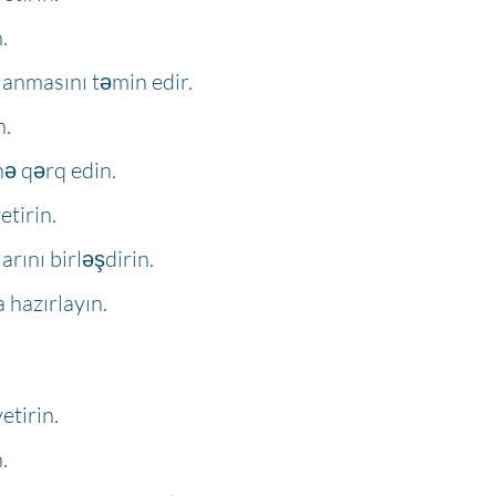
.
anmasını təmin edir.
n.
nə qərq edin.
etirin.
rını birləşdirin.
 hazırlayın.
etirin.
.