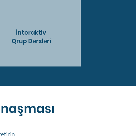
İnteraktiv
Qrup Dərsləri
yanaşması
etirin.