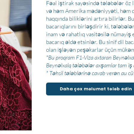
Fəal iştirak sayəsində tələbələr öz 
və həm Amerika mədəniyyəti, həm d
haqqında biliklərini artıra bilirlər. B
bacarıqlarını birləşdirir ki, tələbəl
inam və rahatlıq vasitəsilə nümayiş
bacarıq əldə etsinlər. Bu sinif dil ba
olan işləyən peşəkarlar üçün mükə
*Bu proqram F1-Viza axtaran Beynəlxal
Beynəlxalq tələbələr axşamlar tam iş qr
* Təhsil tələblərinə cavab verən au cü
Daha çox məlumat tələb edin