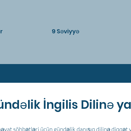
r
9 Səviyyə
ündəlik İngilis Dilinə 
həyat söhbətləri üçün gündəlik danışıq dilinə diqqət y