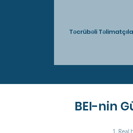
Təcrübəli Təlimatçıla
BEI-nin G
Real 