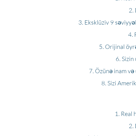
Eksklüziv 9 səviyyə
Orijinal öy
Sizin
Özünə inam və ün
Sizi Amerik
Real 