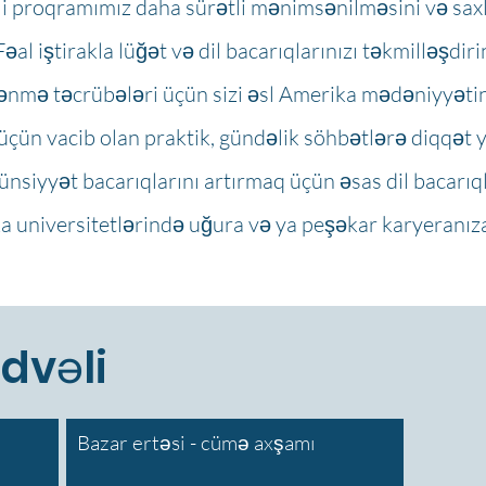
li proqramımız daha sürətli mənimsənilməsini və saxl
Fəal iştirakla lüğət və dil bacarıqlarınızı təkmilləşdiri
rənmə təcrübələri üçün sizi əsl Amerika mədəniyyəti
 üçün vacib olan praktik, gündəlik söhbətlərə diqqət y
siyyət bacarıqlarını artırmaq üçün əsas dil bacarıqla
a universitetlərində uğura və ya peşəkar karyeranıza
dvəli
Bazar ertəsi - cümə axşamı