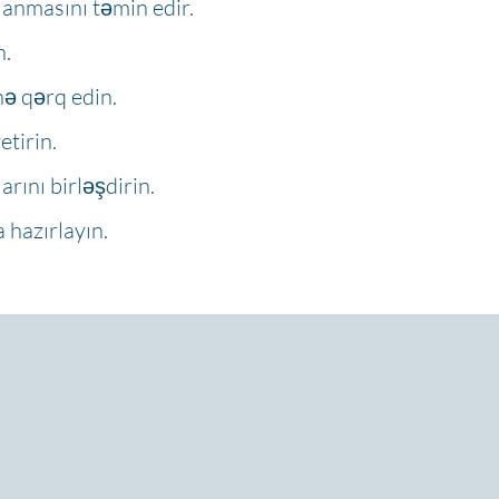
anmasını təmin edir.
n.
nə qərq edin.
etirin.
rını birləşdirin.
 hazırlayın.